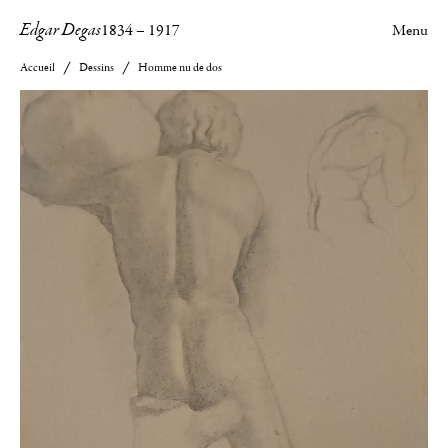
Edgar Degas
1834
–
1917
Menu
Accueil
Dessins
Homme nu de dos