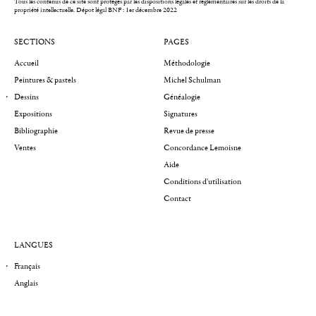
Tous les contenus de ce site sont protégés par les dispositions légales et réglementaires sur les droits de la
propriété intellectuelle.
Dépot légal BNF : 1er décembre 2022
SECTIONS
PAGES
Accueil
Méthodologie
Peintures & pastels
Michel Schulman
Dessins
Généalogie
Expositions
Signatures
Bibliographie
Revue de presse
Ventes
Concordance Lemoisne
Aide
Conditions d'utilisation
Contact
LANGUES
Français
Anglais