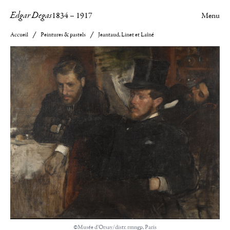
Edgar Degas
1834
–
1917
Menu
Accueil
Peintures & pastels
Jeantaud, Linet et Laîné
©Musée d'Orsay/distr. rmngp, Paris