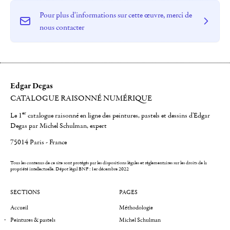
Pour plus d'informations sur cette œuvre, merci de
nous contacter
Edgar Degas
CATALOGUE RAISONNÉ NUMÉRIQUE
er
Le 1
catalogue raisonné en ligne des peintures, pastels et dessins d'Edgar
Degas par Michel Schulman, expert
75014 Paris - France
Tous les contenus de ce site sont protégés par les dispositions légales et réglementaires sur les droits de la
propriété intellectuelle.
Dépot légal BNF : 1er décembre 2022
SECTIONS
PAGES
Accueil
Méthodologie
Peintures & pastels
Michel Schulman