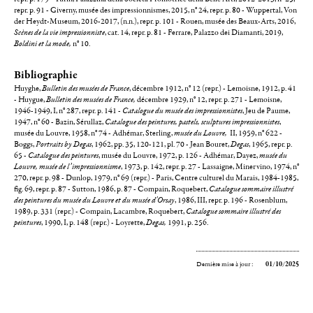
repr. p. 91 - Giverny, musée des impressionnismes, 2015, n° 24, repr. p. 80 - Wuppertal, Von
der Heydt-Museum, 2016-2017, (n.n.), repr. p. 101 - Rouen, musée des Beaux-Arts, 2016,
Scènes de la vie impressionniste
, cat. 14, repr. p. 81 - Ferrare, Palazzo dei Diamanti, 2019,
Boldini et la mode,
n° 10.
Bibliographie
Huyghe,
Bulletin des musées de France
, décembre 1912, n° 12 (repr.) - Lemoisne, 1912, p. 41
- Huygue,
Bulletin des musées de France,
décembre 1929, n° 12, repr. p. 271 - Lemoisne,
1946-1949, I, n° 287, repr. p. 141 -
Catalogue du musée des impressionnistes
, Jeu de Paume,
1947, n° 60 - Bazin, Sérullaz,
Catalogue des peintures, pastels, sculptures impressionnistes
,
musée du Louvre, 1958, n° 74 - Adhémar, Sterling,
musée du Louvre,
II, 1959, n° 622 -
Boggs,
Portraits by Degas
, 1962, pp. 35, 120-121, pl. 70 - Jean Bouret,
Degas
, 1965, repr. p.
65 -
Catalogue des peintures
, musée du Louvre, 1972, p. 126 - Adhémar, Dayez,
musée du
Louvre, musée de l’impressionnisme
, 1973, p. 142, repr. p. 27 - Lassaigne, Minervino, 1974, n°
270, repr. p. 98 - Dunlop, 1979, n° 69 (repr.) - Paris, Centre culturel du Marais, 1984-1985,
fig. 69, repr. p. 87 - Sutton, 1986, p. 87 - Compain, Roquebert,
Catalogue sommaire illustré
des peintures du musée du Louvre et du musée d'Orsay
, 1986, III, repr. p. 196 - Rosenblum,
1989, p. 331 (repr.) - Compain, Lacambre, Roquebert,
Catalogue sommaire illustré des
peintures
, 1990, I, p. 148 (repr.) - Loyrette,
Degas,
1991, p. 256.
Dernière mise à jour :
01/10/2025