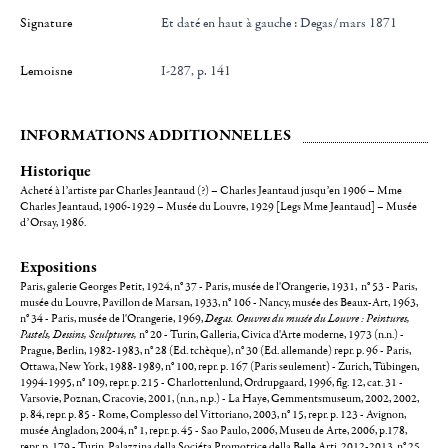
Signature
et daté en haut à gauche : Degas/mars 1871
Lemoisne
I-287, p. 141
INFORMATIONS ADDITIONNELLES
Historique
Acheté à l’artiste par Charles Jeantaud (?) – Charles Jeantaud jusqu’en 1906 – Mme
Charles Jeantaud, 1906-1929 – Musée du Louvre, 1929 [Legs Mme Jeantaud] – Musée
d’Orsay, 1986.
Expositions
Paris, galerie Georges Petit, 1924, n° 37 - Paris, musée de l'Orangerie, 1931, n° 53 - Paris,
musée du Louvre, Pavillon de Marsan, 1933, n° 106 - Nancy, musée des Beaux-Art, 1963,
n° 34 - Paris, musée de l'Orangerie, 1969,
Degas. Oeuvres du musée du Louvre : Peintures,
Pastels, Dessins, Sculptures,
n° 20 - Turin, Galleria, Civica d'Arte moderne, 1973 (n.n.) -
Prague, Berlin, 1982-1983, n° 28 (Ed. tchèque), n° 30 (Ed. allemande) repr. p. 96 - Paris,
Ottawa, New York, 1988-1989, n° 100, repr. p. 167 (Paris seulement) - Zurich, Tübingen,
1994-1995, n° 109, repr. p. 215 - Charlottenlund, Ordrupgaard, 1996, fig. 12, cat. 31 -
Varsovie, Poznan, Cracovie, 2001, (n.n., n.p.) - La Haye, Gemmentsmuseum, 2002, 2002,
p. 84, repr. p. 85 - Rome, Complesso del Vittoriano, 2003, n° 15, repr. p. 123 - Avignon,
musée Angladon, 2004, n° 1, repr. p. 45 - Sao Paulo, 2006, Museu de Arte, 2006, p.178,
repr. p. 179 - Turin, Palazzina della Sociéta Promotrice della Belle Arti, 2012-2013, n° 25,