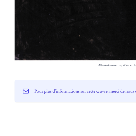
©Kunstmuseum, Winterth
Pour plus d'informations sur cette œuvre, merci de nous 