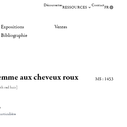
Découvertes
Contact
RESSOURCES
FR
Expositions
Ventes
Bibliographie
emme aux cheveux roux
MS : 1453
h red hair]
n
articulière