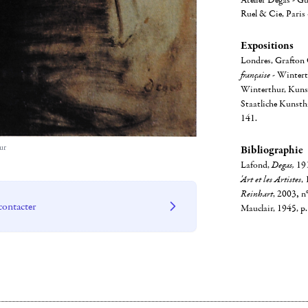
Atelier Degas - G
Ruel & Cie, Paris
Expositions
Londres, Grafton 
française
- Winter
Winterthur, Kun
Staatliche Kunsth
141.
ur
Bibliographie
Lafond,
Degas,
191
'Art et les Artistes
, 
Reinhart
, 2003
,
n°
contacter
Mauclair, 1945, p.