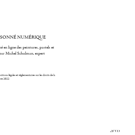
ISONNÉ NUMÉRIQUE
é en ligne des peintures, pastels et
par Michel Schulman, expert
itions légales et réglementaires sur les droits de la
bre 2022