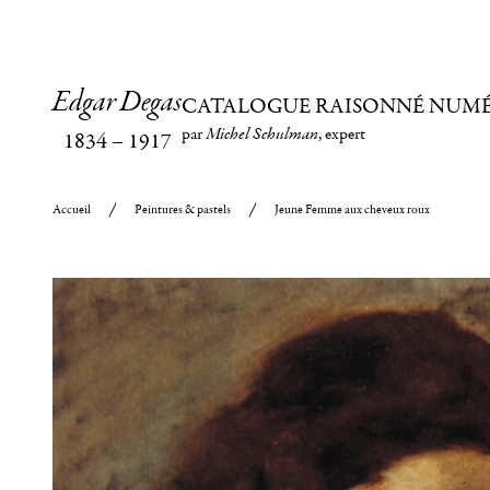
Edgar Degas
CATALOGUE RAISONNÉ NUM
par
Michel Schulman
, expert
1834
–
1917
Accueil
Peintures & pastels
Jeune Femme aux cheveux roux