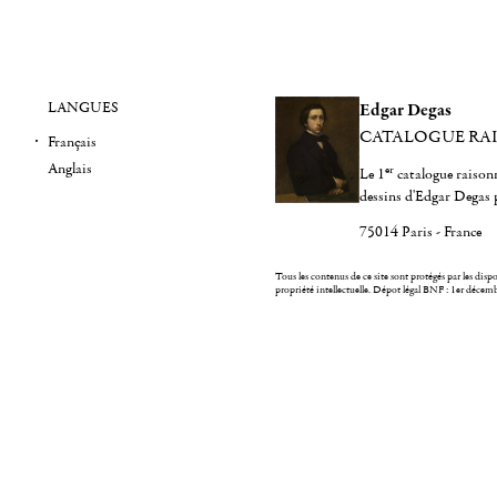
LANGUES
Edgar Degas
CATALOGUE RA
Français
Anglais
er
Le 1
catalogue raisonn
dessins d'Edgar Degas 
75014 Paris - France
Tous les contenus de ce site sont protégés par les dispos
propriété intellectuelle.
Dépot légal BNF : 1er décem