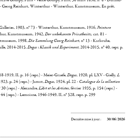
ustave Gouspy, Paris - Vente Gouspy, Paris, 30 mars 1898, n° 8 - Durand-
 - Georg Reinhart, Winterthur - Winterthur, Kunstmuseum, En prêt.
Galleries, 1903, n° 73 - Winterthur, Kunstmuseum, 1916,
Peinture
thur, Kunstmuseum, 1942,
Der unbekannte Privatbesitz,
cat. 81 -
stmuseum, 1998,
Die Sammlung Georg Reinhart
, n° 13 - Karlsruhe,
alle, 2014-2015,
Degas
:
Klassik und Experiment
, 2014-2015, n° 40, repr. p.
8-1919, II, p. 16 (repr.) - Meier-Graefe,
Degas
, 1920, pl. LXV - Gielly
, L
1923, p. 24 (repr.) - Jamot,
Degas
, 1924, pl. 22 -
Catalogue de la collection
 30 (repr.) - Alexandre,
L'Art et les Artistes
, février 1935, p. 154 (repr.) -
 44 (repr.) - Lemoisne, 1946-1949, II, n° 528, repr. p. 299
Dernière mise à jour :
30/06/2026