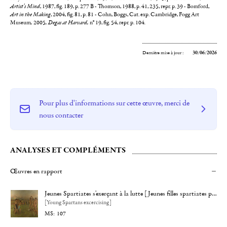
Artist's Mind
, 1987, fig. 189, p. 277 B - Thomson, 1988, p. 41, 235, repr. p. 39 - Bomford,
Art in the Making
, 2004, fig. 81, p. 81 - Cohn, Boggs, Cat. exp. Cambridge, Fogg Art
Museum
,
2005
, Degas at Harvard,
n° 19, fig. 54, repr. p. 104
.
Dernière mise à jour :
30/06/2026
Pour plus d'informations sur cette œuvre, merci de
nous contacter
ANALYSES ET COMPLÉMENTS
Œuvres en rapport
Jeunes Spartiates s'exerçant à la lutte [Jeunes filles spartiates provoquant des garçons]
[Young Spartans excercising]
107