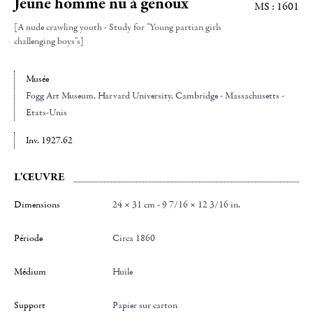
Jeune homme nu à genoux
MS : 1601
[A nude crawling youth - Study for "Young partian girls
challenging boys"s]
Musée
Fogg Art Museum, Harvard University
, Cambridge - Massachusetts -
Etats-Unis
Inv. 1927.62
L'ŒUVRE
Dimensions
24 × 31 cm - 9 7/16 × 12 3/16 in.
Période
Circa 1860
Médium
Huile
Support
Papier sur carton