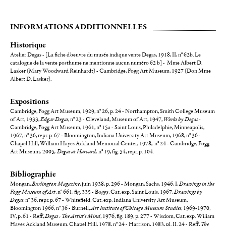
INFORMATIONS ADDITIONNELLES
Historique
Atelier Degas - [La fiche d'oeuvre du musée indique vente Degas, 1918, II, n° 62b. Le
catalogue de la vente posthume ne mentionne aucun numéro 62 b] - Mme Albert D.
Lasker (Mary Woodward Reinhardt) - Cambridge, Fogg Art Museum, 1927 (Don Mme
Albert D. Lasker).
Expositions
Cambridge, Fogg Art Museum, 1929, n° 26, p. 24 - Northampton, Smith College Museum
of Art, 1933,
Edgar Degas
, n° 23 - Cleveland, Museum of Art, 1947,
Works by Degas -
Cambridge, Fogg Art Museum, 1961, n° 15a - Saint Louis, Philadelphie, Minneapolis,
1967, n° 36, repr. p. 67 - Bloomington, Indiana University Art Museum, 1968, n° 36 -
Chapel Hill, William Hayes Ackland Memorial Center, 1978, n° 24 - Cambridge, Fogg
Art Museum
,
2005
, Degas at Harvard,
n° 19, fig. 54, repr. p. 104
.
Bibliographie
Mongan,
Burlington Magazine
, juin 1938, p. 296 - Mongan, Sachs, 1946, I,
Drawings in the
Fogg Museum of Art
, n° 661, fig. 335 - Boggs, Cat. exp. Saint Louis, 1967,
Drawings by
Degas
, n° 36, repr. p. 67 - Whitefield, Cat. exp. Indiana University Art Museum,
Bloomington 1966, n° 36 - Burnell,
Art Institute of Chicago Museum Studies
, 1969-1970,
IV, p. 61 - Reff,
Degas : The Artist's Mind
, 1976, fig. 189, p. 277 - Wisdom, Cat. exp. Wiliam
Hayes Ackland Museum, Chapel Hill, 1978, n° 24 - Harrison, 1983, pl. II. 24 - Reff,
The