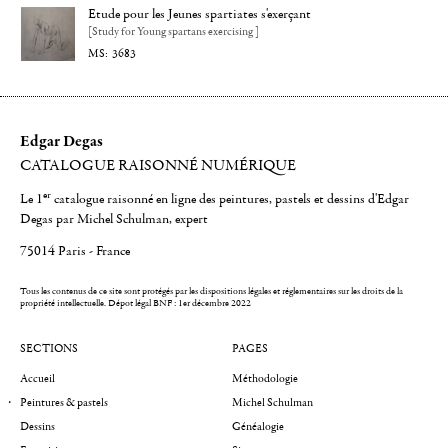
Etude pour les Jeunes spartiates s'exerçant
[Study for Young spartans exercising ]
3683
Edgar Degas
CATALOGUE RAISONNÉ NUMÉRIQUE
er
Le 1
catalogue raisonné en ligne des peintures, pastels et dessins d'Edgar
Degas par Michel Schulman, expert
75014 Paris - France
Tous les contenus de ce site sont protégés par les dispositions légales et réglementaires sur les droits de la
propriété intellectuelle.
Dépot légal BNF : 1er décembre 2022
SECTIONS
PAGES
Accueil
Méthodologie
Peintures & pastels
Michel Schulman
Dessins
Généalogie