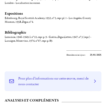
Londres - Localisation inconnue.
Expositions
Edimbourg, Royal Scottish Academy, 1952, n° 2, repr. pl. 1 - Los Angeles, County
Museum, 1958,
Degas
, n° 4.
Bibliographie
Lemoisne, 1946-1949, I, n° 22, repr. p. 9 - Guérin,
Degas Letters
, 1947, n° 3 (repr.) -
Lassaigne, Minervino, 1974, n° 67, repr. p. 89.
Dernière mise à jour :
25/01/2025
Pour plus d'informations sur cette œuvre, merci de
nous contacter
ANALYSES ET COMPLÉMENTS