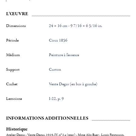
L'ŒUVRE
Dimensions
24 × 16 cm - 9 7/16 × 6 5/16 in.
Période
Circa 1856
Médium
Peinture à l'essence
Support
carton
Cachet
Vente Degas (en bas à gauche)
Lemoisne
I-22, p. 9
INFORMATIONS ADDITIONNELLES
Historique
Atelier Degas - Vente Degas, 1919, IV, n° 2.a (repr.) - Mme Alix Baer - Louis Fergusson,