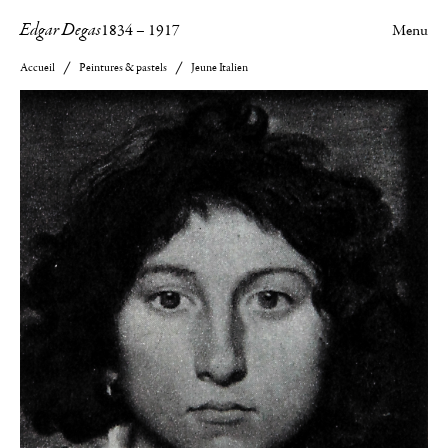
Edgar Degas
1834
–
1917
Menu
Accueil
Peintures & pastels
Jeune Italien