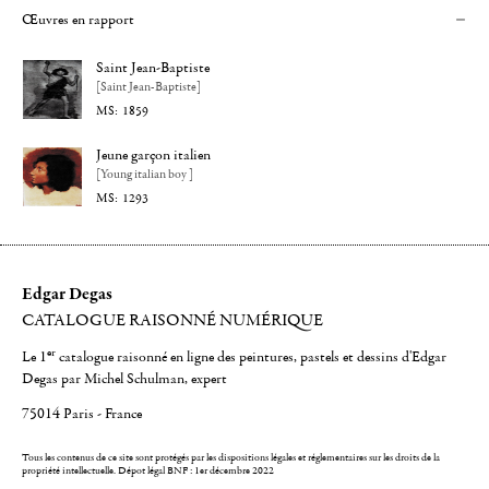
Œuvres en rapport
Saint Jean-Baptiste
[Saint Jean-Baptiste]
1859
Jeune garçon italien
[Young italian boy ]
1293
Edgar Degas
CATALOGUE RAISONNÉ NUMÉRIQUE
er
Le 1
catalogue raisonné en ligne des peintures, pastels et dessins d'Edgar
Degas par Michel Schulman, expert
75014 Paris - France
Tous les contenus de ce site sont protégés par les dispositions légales et réglementaires sur les droits de la
propriété intellectuelle.
Dépot légal BNF : 1er décembre 2022