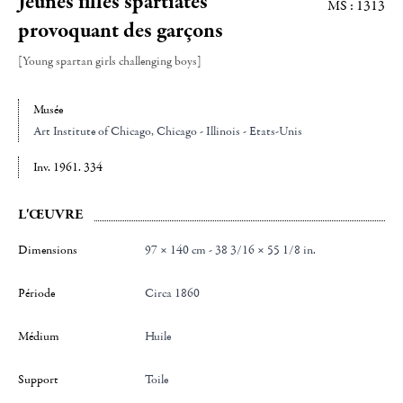
Jeunes filles spartiates
MS : 1313
provoquant des garçons
[Young spartan girls challenging boys]
Musée
Art Institute of Chicago
, Chicago - Illinois - Etats-Unis
Inv. 1961. 334
L'ŒUVRE
Dimensions
97 × 140 cm - 38 3/16 × 55 1/8 in.
Période
Circa 1860
Médium
Huile
Support
Toile