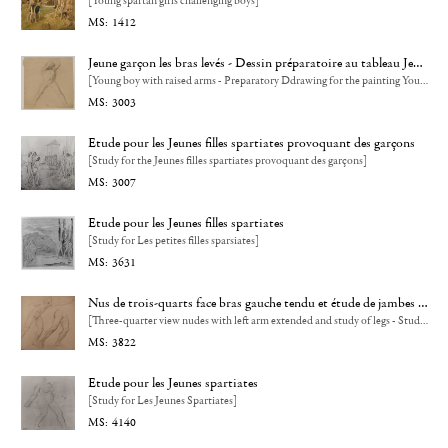
[Young spartan girls challenging boys]
1412
Jeune garçon les bras levés - Dessin préparatoire au tableau Jeunes filles spartiates s'exerçant
[Young boy with raised arms - Preparatory Ddrawing for the painting Young Spartan Girls Exercising]
3003
Etude pour les Jeunes filles spartiates provoquant des garçons
[Study for the Jeunes filles spartiates provoquant des garçons]
3007
Etude pour les Jeunes filles spartiates
[Study for Les petites filles sparsiates]
3631
Nus de trois-quarts face bras gauche tendu et étude de jambes - Etude pour les Jeunes filles spartiates
[Three-quarter view nudes with left arm extended and study of legs - Study for Les Jeunes spartiates]
3822
Etude pour les Jeunes spartiates
[Study for Les Jeunes Spartiates]
4140