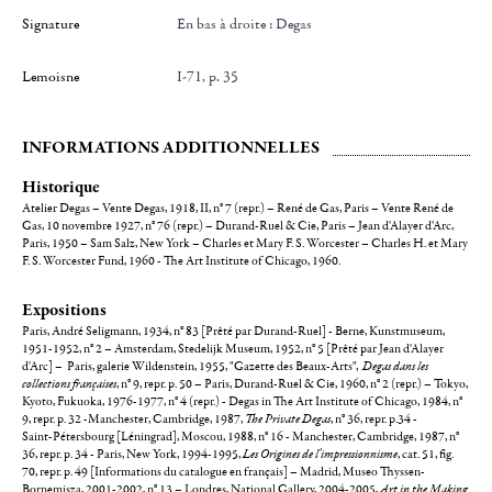
Signature
en bas à droite : Degas
Lemoisne
I-71, p. 35
INFORMATIONS ADDITIONNELLES
Historique
Atelier Degas – Vente Degas, 1918, II, n° 7 (repr.) – René de Gas, Paris – Vente René de
Gas, 10 novembre 1927, n° 76 (repr.) – Durand-Ruel & Cie, Paris – Jean d'Alayer d'Arc,
Paris, 1950 – Sam Salz, New York – Charles et Mary F. S. Worcester – Charles H. et Mary
F. S. Worcester Fund, 1960 - The Art Institute of Chicago, 1960.
Expositions
Paris, André Seligmann, 1934, n° 83 [Prêté par Durand-Ruel] - Berne, Kunstmuseum,
1951-1952, n° 2 – Amsterdam, Stedelijk Museum, 1952, n° 5 [Prêté par Jean d'Alayer
d'Arc] – Paris, galerie Wildenstein, 1955, "Gazette des Beaux-Arts",
Degas dans les
collections françaises
, n° 9, repr. p. 50 – Paris, Durand-Ruel & Cie, 1960, n° 2 (repr.) – Tokyo,
Kyoto, Fukuoka, 1976-1977, n° 4 (repr.) - Degas in The Art Institute of Chicago, 1984, n°
9, repr. p. 32 -Manchester, Cambridge, 1987,
The Private Degas
, n° 36, repr. p.34 -
Saint-Pétersbourg [Léningrad], Moscou, 1988, n° 16 - Manchester, Cambridge, 1987, n°
36, repr. p. 34 - Paris, New York, 1994-1995,
Les Origines de l'impressionnisme
, cat. 51, fig.
70, repr. p. 49 [Informations du catalogue en français] – Madrid, Museo Thyssen-
Bornemisza, 2001-2002, n° 13 – Londres, National Gallery, 2004-2005,
Art in the Making