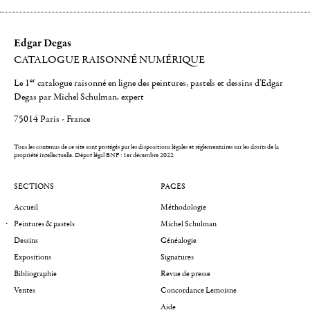
Edgar Degas
CATALOGUE RAISONNÉ NUMÉRIQUE
er
Le 1
catalogue raisonné en ligne des peintures, pastels et dessins d'Edgar
Degas par Michel Schulman, expert
75014 Paris - France
Tous les contenus de ce site sont protégés par les dispositions légales et réglementaires sur les droits de la
propriété intellectuelle.
Dépot légal BNF : 1er décembre 2022
SECTIONS
PAGES
Accueil
Méthodologie
Peintures & pastels
Michel Schulman
Dessins
Généalogie
Expositions
Signatures
Bibliographie
Revue de presse
Ventes
Concordance Lemoisne
Aide