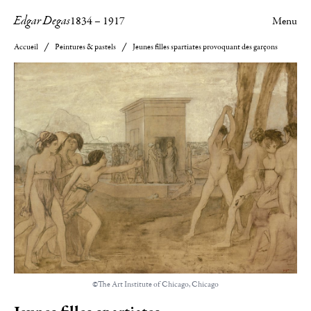
Edgar Degas
1834
–
1917
Menu
Accueil
Peintures & pastels
Jeunes filles spartiates provoquant des garçons
©The Art Institute of Chicago, Chicago