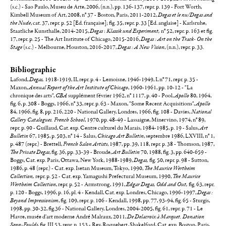
(s.c.) - Sao Paulo, Museu de Arte, 2006, (n.n.), pp. 136-137, repr. p. 139 - Fort Worth,
Kimbell Museum of Art, 2008, n° 37 - Boston, Paris, 2011-2012,
Degas et le nu/Degas and
the Nude
, cat. 37, repr. p. 52 [Ed. française]; fig. 35, repr. p. 33 [Ed. anglaise] - Karlsruhe,
Staatliche Kunsthalle, 2014-2015,
Degas
:
Klassik und Experiment,
n° 52, repr. p. 163 et fig.
17, repr. p. 25 - The Art Institute of Chicago, 2015-2016,
Degas : Art on the Track- On the
Stage
(s.c.) - Melbourne, Houston, 2016-2017,
Degas : A New Vision
, (n.n.), repr. p. 33.
Bibliographie
Lafond,
Degas,
1918-1919, II, repr. p. 4 - Lemoisne, 1946-1949, I, n° 71, repr. p. 35 -
Maxon,
Annual Report of the Art Institute of Chicago
, 1960-1961, pp. 10-12 - "La
chronique des arts",
GBA
supplément février 1962, n° 1117, p. 40 - Pool,
Apollo
80, 1964,
fig. 6, p. 308 - Boggs, 1966, n° 33, repr. p. 63 - Maxon, "Some Recent Acquisitions",
Apollo
84, 1966, fig. 8, pp. 216, 220 - National Gallery, Londres, 1966, fig. 108 - Davies,
National
Gallery Catalogues. French School
, 1970, pp. 48-49 - Lassaigne, Minervino, 1974, n° 89,
repr. p. 90 - Guillaud, Cat. exp. Centre culturel du Marais, 1984-1985, p. 19 - Salus,
Art
Bulletin
67, 1985, p. 503, n° 14 - Salus,
Chicago Art Bulletin
, septembre 1986, LXVIII, n° 1,
p. 487 (repr.) - Brettell,
French Salon Artists
, 1987, pp. 39, 118, repr. p. 38 - Thomson, 1987,
The Private Degas
, fig. 36, pp. 33-39 - Broude,
Art Bulletin
70, 1988, fig. 3, pp. 640-659 -
Boggs, Cat. exp. Paris, Ottawa, New York, 1988-1989,
Degas,
fig. 50, repr. p. 98 - Sutton,
1986, p. 48 (repr.) - Cat. exp. Isetan Museum, Tokyo, 1990,
The Maurice Wertheim
Collection,
repr. p. 52 - Cat. exp. Yamagushi Prefectural Museum, 1990,
The Maurice
Wertheim Collection
, repr. p. 52 - Armstrong, 1991,
Edgar Degas,
Odd and Out,
fig. 63, repr.
p. 120 - Boggs, 1996, p. 16, pl. 4 - Kendall, Cat. exp. Londres, Chicago, 1996-1997,
Degas :
Beyond Impressionism
, fig. 109, repr. p. 106 - Kendall, 1998, pp. 77, 93-94, fig. 65 - Sturgis,
1998, pp. 30-32, fig.36 - National Gallery, Londres, 2004-2005, fig. 61, repr. p. 71 - Le
Havre, musée d'art moderne André Malraux, 2011,
De Delacroix à Marquet. Donation
Senn-Foulds
, fig. III.53, repr. p. 153 - Rey, Roquebert, Shakelford, Cat. exp. Boston, Paris,