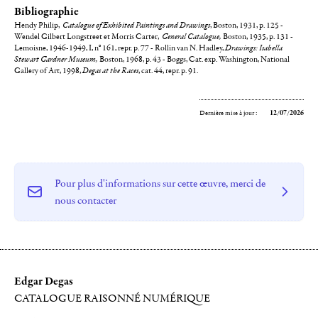
Bibliographie
Hendy Philip,
Catalogue of Exhibited Paintings and Drawings
, Boston, 1931, p. 125 -
Wendel Gilbert Longstreet et Morris Carter,
General Catalogue,
Boston, 1935, p. 131 -
Lemoisne, 1946-1949, I, n° 161, repr. p. 77 - Rollin van N. Hadley,
Drawings: Isabella
Stewart Gardner Museum,
Boston, 1968, p. 43 - Boggs, Cat. exp. Washington, National
Gallery of Art, 1998,
Degas at the Races
, cat. 44, repr. p. 91.
Dernière mise à jour :
12/07/2026
Pour plus d'informations sur cette œuvre, merci de
nous contacter
Edgar Degas
CATALOGUE RAISONNÉ NUMÉRIQUE