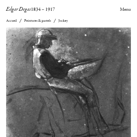
Edgar Degas
1834
–
1917
Menu
Accueil
Peintures & pastels
Jockey