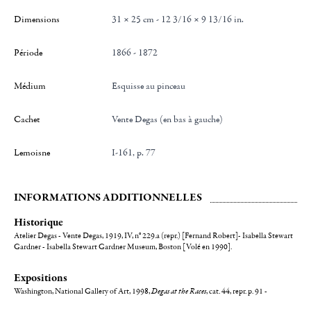
Dimensions
31 × 25 cm - 12 3/16 × 9 13/16 in.
Période
1866 - 1872
Médium
Esquisse au pinceau
Cachet
Vente Degas (en bas à gauche)
Lemoisne
I-161, p. 77
INFORMATIONS ADDITIONNELLES
Historique
Atelier Degas - Vente Degas, 1919, IV, n° 229.a (repr.) [Fernand Robert]- Isabella Stewart
Gardner - Isabella Stewart Gardner Museum, Boston [Volé en 1990].
Expositions
Washington, National Gallery of Art, 1998,
Degas at the Races
, cat. 44, repr. p. 91 -