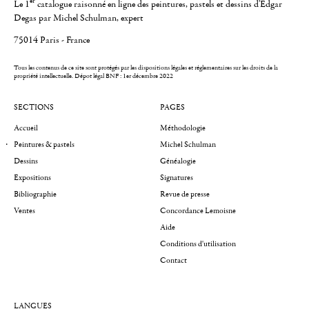
er
Le 1
catalogue raisonné en ligne des peintures, pastels et dessins d'Edgar
Degas par Michel Schulman, expert
75014 Paris - France
Tous les contenus de ce site sont protégés par les dispositions légales et réglementaires sur les droits de la
propriété intellectuelle.
Dépot légal BNF : 1er décembre 2022
SECTIONS
PAGES
Accueil
Méthodologie
Peintures & pastels
Michel Schulman
Dessins
Généalogie
Expositions
Signatures
Bibliographie
Revue de presse
Ventes
Concordance Lemoisne
Aide
Conditions d'utilisation
Contact
LANGUES