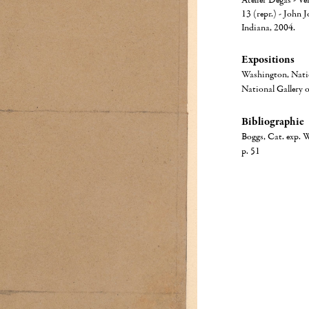
Atelier Degas - Ve
13 (repr.) - John
Indiana, 2004.
Expositions
Washington, Natio
National Gallery 
Bibliographie
Boggs, Cat. exp. 
p. 51