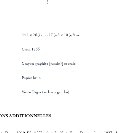
44.1 × 26.3 cm - 17 3/8 × 10 3/8 in.
Circa 1866
Crayon graphite [fusain?] et craie
Papier brun
Vente Degas (en bas à gauche)
ONS ADDITIONNELLES