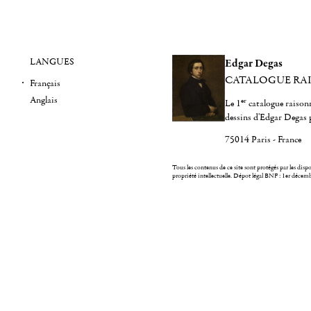
LANGUES
Edgar Degas
CATALOGUE RA
Français
Anglais
er
Le 1
catalogue raisonn
dessins d'Edgar Degas 
75014 Paris - France
Tous les contenus de ce site sont protégés par les dispos
propriété intellectuelle.
Dépot légal BNF : 1er décem