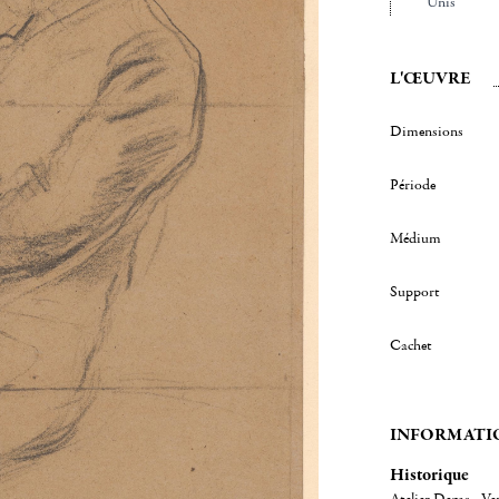
Unis
L'ŒUVRE
Dimensions
Période
Médium
Support
Cachet
INFORMATI
Historique