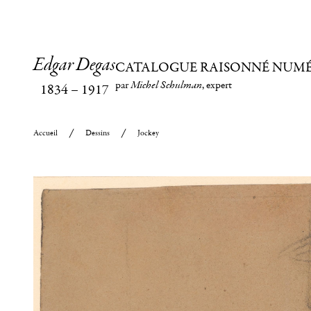
Edgar Degas
CATALOGUE RAISONNÉ NUM
par
Michel Schulman
, expert
1834
–
1917
Accueil
Dessins
Jockey