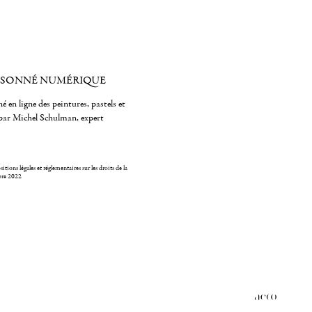
ISONNÉ NUMÉRIQUE
é en ligne des peintures, pastels et
par Michel Schulman, expert
itions légales et réglementaires sur les droits de la
bre 2022