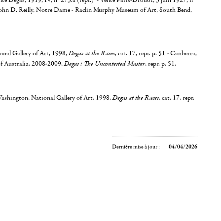
nte Degas, 1919, IV, n° 273.a (repr.) - Vente Paris-Drouot, 3 juin 1927, n°
 John D. Reilly, Notre Dame - Raclin Murphy Museum of Art, South Bend,
nal Gallery of Art, 1998,
Degas at the Races
, cat. 17, repr. p. 51 - Canberra,
of Australia, 2008-2009,
Degas : The Uncontested Master
, repr. p. 51.
Washington, National Gallery of Art, 1998,
Degas at the Races
, cat. 17, repr.
Dernière mise à jour :
04/04/2026