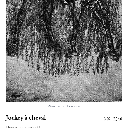
©Source : cat. Lemoisne
Jockey à cheval
MS : 2340
[Jockey on horseback]