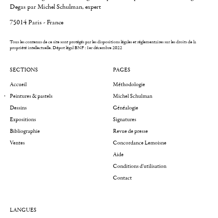
Degas par Michel Schulman, expert
75014 Paris - France
Tous les contenus de ce site sont protégés par les dispositions légales et réglementaires sur les droits de la
propriété intellectuelle.
Dépot légal BNF : 1er décembre 2022
SECTIONS
PAGES
Accueil
Méthodologie
Peintures & pastels
Michel Schulman
Dessins
Généalogie
Expositions
Signatures
Bibliographie
Revue de presse
Ventes
Concordance Lemoisne
Aide
Conditions d'utilisation
Contact
LANGUES