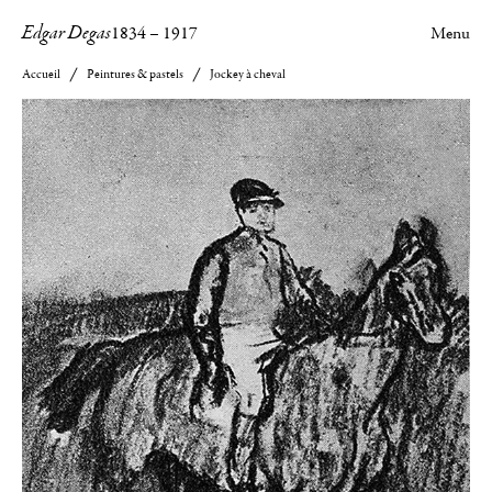
Edgar Degas
1834
–
1917
Menu
Accueil
Peintures & pastels
Jockey à cheval