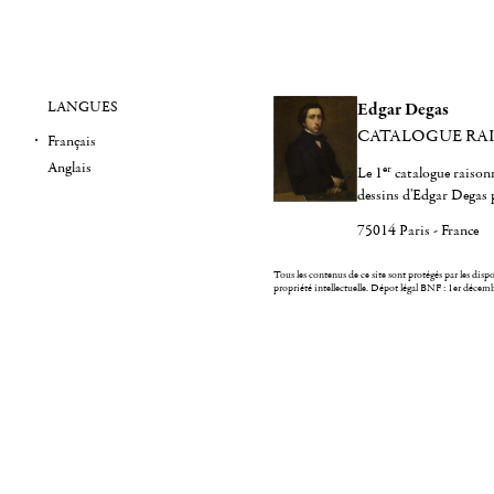
LANGUES
Edgar Degas
CATALOGUE RA
Français
Anglais
er
Le 1
catalogue raisonn
dessins d'Edgar Degas 
75014 Paris - France
Tous les contenus de ce site sont protégés par les dispos
propriété intellectuelle.
Dépot légal BNF : 1er décem