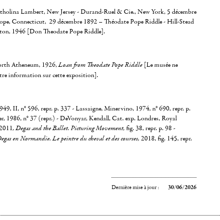
atholina Lambert, New Jersey - Durand-Ruel & Cie., New York, 5 décembre
Pope, Connecticut, 29 décembre 1892 – Théodate Pope Riddle - Hill-Stead
on, 1946 [Don Theodate Pope Riddle].
orth Atheneum, 1926,
Loan from Theodate Pope Riddle
[Le musée ne
tre information sur cette exposition].
9, II, n° 596, repr. p. 337 - Lassaigne, Minervino, 1974, n° 690, repr. p.
r, 1986, n° 37 (repr.) - DeVonyar, Kendall, Cat. exp. Londres, Royal
 2011
,
Degas and the Ballet. Picturing Movement
,
fig. 38, repr. p. 98 -
egas en Normandie. Le peintre du cheval et des courses,
2018, fig. 145, repr.
Dernière mise à jour :
30/06/2026