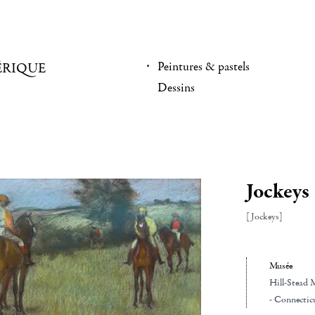
Peintures & pastels
ÉRIQUE
Dessins
Jockeys
[Jockeys]
Musée
Hill-Stead
- Connectic