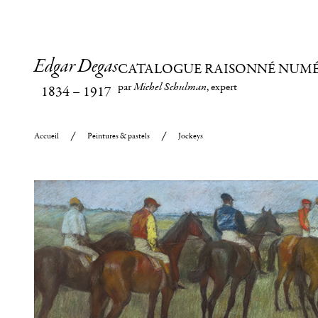
Edgar Degas
CATALOGUE RAISONNÉ NUM
par
Michel Schulman
, expert
1834
–
1917
Accueil
Peintures & pastels
Jockeys