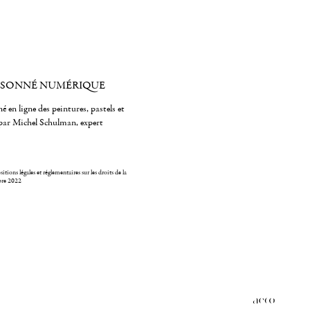
ISONNÉ NUMÉRIQUE
é en ligne des peintures, pastels et
par Michel Schulman, expert
itions légales et réglementaires sur les droits de la
bre 2022