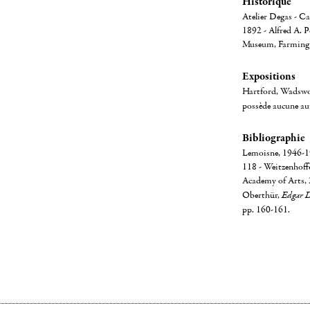
Historique
Atelier Degas - C
1892 - Alfred A. 
Museum, Farmingt
Expositions
Hartford, Wadsw
possède aucune au
Bibliographie
Lemoisne, 1946-194
118 - Weitzenhoffe
Academy of Arts,
Oberthür,
Edgar D
pp. 160-161.