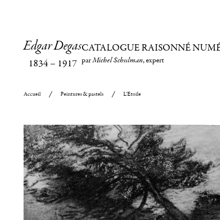
Edgar Degas
CATALOGUE RAISONNÉ NUM
par
Michel Schulman
, expert
1834
–
1917
Accueil
Peintures & pastels
L'Etoile