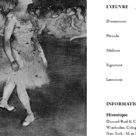
L'ŒUVRE
Dimensions
Période
Médium
Signature
Lemoisne
INFORMATI
Historique
Durand-Ruel & Ci
Wiesbaden, Cologne
New York - M. et