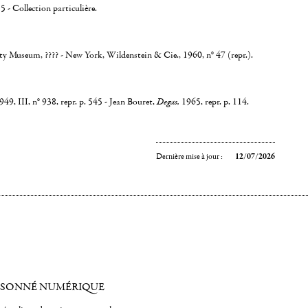
5 - Collection particulière.
y Museum, ???? - New York, Wildenstein & Cie., 1960, n° 47 (repr.).
9, III, n° 938, repr. p. 545 - Jean Bouret,
Degas,
1965, repr. p. 114.
Dernière mise à jour :
12/07/2026
ISONNÉ NUMÉRIQUE