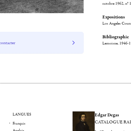
octobre 1962, n° 1
Expositions
Los Angeles Count
Bibliographie
contacter
Lemoisne, 1946-194
LANGUES
Edgar Degas
CATALOGUE RA
Français
Anglais
er