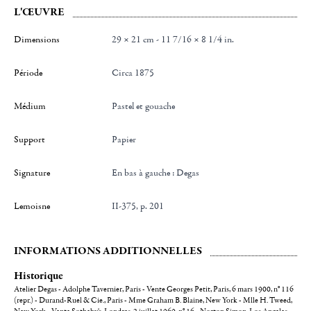
L'ŒUVRE
Dimensions
29 × 21 cm - 11 7/16 × 8 1/4 in.
Période
Circa 1875
Médium
Pastel et gouache
Support
Papier
Signature
en bas à gauche : Degas
Lemoisne
II-375, p. 201
INFORMATIONS ADDITIONNELLES
Historique
Atelier Degas - Adolphe Tavernier, Paris - Vente Georges Petit, Paris, 6 mars 1900, n° 116
(repr.) - Durand-Ruel & Cie., Paris - Mme Graham B. Blaine, New York - Mlle H. Tweed,