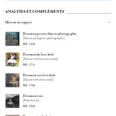
ANALYSES ET COMPLÉMENTS
Œuvres en rapport
Danseuse posant chez un photographe
[Dancer posing for a photographer]
1324
Danseuse les bras levés
[Dancer with her arms raised]
1711
Danseuse aux bras levés
[Dancer with arms raised]
1743
Danseuse rose
[Pink dancer]
2245