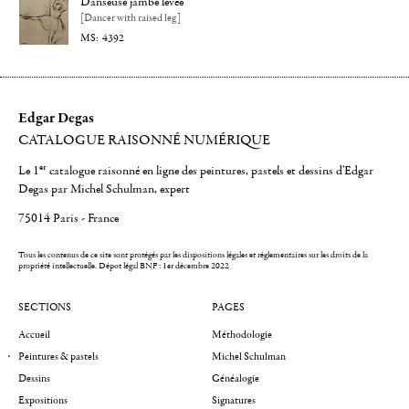
Danseuse jambe levée
[Dancer with raised leg]
4392
Edgar Degas
CATALOGUE RAISONNÉ NUMÉRIQUE
er
Le 1
catalogue raisonné en ligne des peintures, pastels et dessins d'Edgar
Degas par Michel Schulman, expert
75014 Paris - France
Tous les contenus de ce site sont protégés par les dispositions légales et réglementaires sur les droits de la
propriété intellectuelle.
Dépot légal BNF : 1er décembre 2022
SECTIONS
PAGES
Accueil
Méthodologie
Peintures & pastels
Michel Schulman
Dessins
Généalogie
Expositions
Signatures