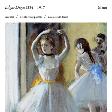
Edgar Degas
1834
–
1917
Menu
Accueil
Peintures & pastels
La classe de danse