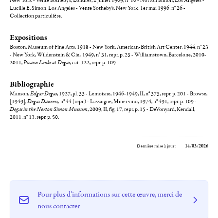
New York - Vente Sotheby's, Londres, 2 juillet 1969, n° 16 - Norton Simon, Los Angeles -
Lucille E. Simon, Los Angeles - Vente Sotheby's, New York, 1er mai 1996, n° 26 -
Collection particulière.
Expositions
Boston, Museum of Fine Arts, 1918 - New York, American-British Art Center, 1944, n° 23
- New York, Wildenstein & Cie., 1949, n° 31, repr. p. 25 - Williamstown, Barcelone, 2010-
2011,
Picasso Looks at Degas
, cat. 122, repr. p. 109.
Bibliographie
Manson,
Edgar Degas
, 1927, pl. 33 - Lemoisne, 1946-1949, II, n° 375, repr. p. 201 - Browse,
[1949],
Degas Dancers,
n° 44 (repr.) - Lassaigne, Minervino, 1974, n° 491, repr. p. 109 -
Degas in the Norton Simon Museum
, 2009, II, fig. 17, repr. p. 15 - DeVonyard, Kendall,
2011, n° 13, repr. p. 50.
Dernière mise à jour :
14/03/2026
Pour plus d'informations sur cette œuvre, merci de
nous contacter