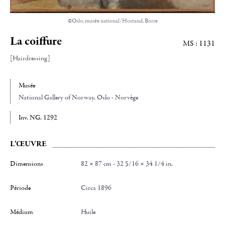
©Oslo, musée national/Hostand, Borre
La coiffure
MS : 1131
[Hairdressing]
Musée
National Gallery of Norway
, Oslo - Norvège
Inv. NG. 1292
L'ŒUVRE
Dimensions
82 × 87 cm - 32 5/16 × 34 1/4 in.
Période
Circa 1896
Médium
Huile