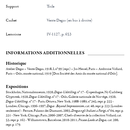
Support
Toile
Cachet
Vente Degas (en bas à droite)
Lemoisne
IV-1127, p. 653
INFORMATIONS ADDITIONNELLES
Historique
Atelier Degas – Vente Degas, 1918, I, n° 99 (repr.) – Jos Hessel, Paris – Ambroise Vollard,
Paris – Oslo, musée national, 1919 [Don Société des Amis du musée national d'Oslo].
Expositions
Stockholm, Nationalmuseum, 1920,
Degas-Udstilling
, n° 17 - Copenhague, Ny Carlsberg
Glyptotek, 1920,
Degas-Udstilling
, n° 17 - Oslo, Galerie nationale de Norvège, 1920,
Degas-Udstllling,
n° 17 -
Paris, Ottawa, New York, 1988-1989, n° 345, repr. p. 555 -
Londres, Chicago, 1996-1997,
Degas : Beyond Impressionism
, cat. 40, repr. p. 223 (Londres
seulement) - Ferrare, Palazzo dei Diamanti, 2003,
Dregas e gli Italiani a Parig
i, n° 64, repr. p.
331 - New York, Chicago, Paris, 2006-2007, Chefs-d'oeuvre de la collection Vollard, cat.
53, repr. p. 162 - Williamstown, Barcelone, 2010-2011,
Picasso Looks at Degas,
cat. 200,
repr. p. 179.