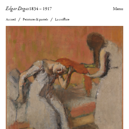
Edgar Degas
1834
–
1917
Menu
Accueil
Peintures & pastels
La coiffure