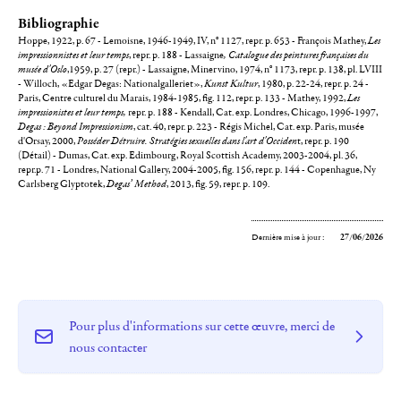
Bibliographie
Hoppe, 1922, p. 67 - Lemoisne, 1946-1949, IV, n° 1127, repr. p. 653 - François Mathey,
Les
impressionnistes et leur temps
, repr. p. 188 - Lassaigne
,
Catalogue des peintures françaises du
musée d'Oslo
,1959, p. 27 (repr.) - Lassaigne, Minervino, 1974, n° 1173, repr. p. 138, pl. LVIII
- Willoch, «Edgar Degas: Nationalgalleriet»,
Kunst Kultur
, 1980, p. 22-24, repr. p. 24 -
Paris, Centre culturel du Marais, 1984-1985, fig. 112, repr. p. 133 - Mathey, 1992,
Les
impressionistes et leur temps,
repr. p. 188 - Kendall, Cat. exp. Londres, Chicago, 1996-1997,
Degas : Beyond Impressionism
, cat. 40, repr. p. 223 - Régis Michel, Cat. exp. Paris, musée
d'Orsay, 2000,
Posséder Détruire. Stratégies sexuelles dans l'art d'Occiden
t, repr. p. 190
(Détail) - Dumas, Cat. exp. Edimbourg, Royal Scottish Academy, 2003-2004, pl. 36,
repr.p. 71 - Londres, National Gallery, 2004-2005, fig. 156, repr. p. 144 - Copenhague, Ny
Carlsberg Glyptotek,
Degas’ Method
, 2013, fig. 59, repr. p. 109.
Dernière mise à jour :
27/06/2026
Pour plus d'informations sur cette œuvre, merci de
nous contacter