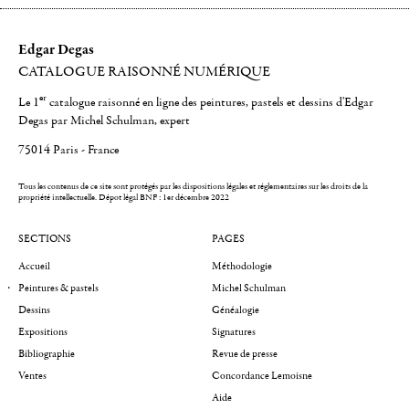
Edgar Degas
CATALOGUE RAISONNÉ NUMÉRIQUE
er
Le 1
catalogue raisonné en ligne des peintures, pastels et dessins d'Edgar
Degas par Michel Schulman, expert
75014 Paris - France
Tous les contenus de ce site sont protégés par les dispositions légales et réglementaires sur les droits de la
propriété intellectuelle.
Dépot légal BNF : 1er décembre 2022
SECTIONS
PAGES
Accueil
Méthodologie
Peintures & pastels
Michel Schulman
Dessins
Généalogie
Expositions
Signatures
Bibliographie
Revue de presse
Ventes
Concordance Lemoisne
Aide