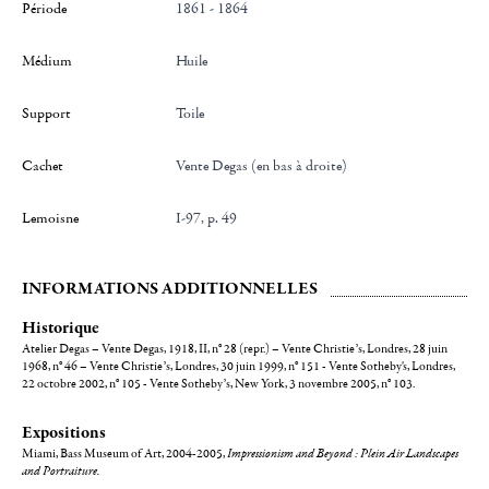
Période
1861 - 1864
Médium
Huile
Support
toile
Cachet
Vente Degas (en bas à droite)
Lemoisne
I-97, p. 49
INFORMATIONS ADDITIONNELLES
Historique
Atelier Degas – Vente Degas, 1918, II, n° 28 (repr.) – Vente Christie’s, Londres, 28 juin
1968, n° 46 – Vente Christie’s, Londres, 30 juin 1999, n° 151 - Vente Sotheby's, Londres,
22 octobre 2002, n° 105 - Vente Sotheby’s, New York, 3 novembre 2005, n° 103.
Expositions
Miami, Bass Museum of Art, 2004-2005,
Impressionism and Beyond : Plein Air Landscapes
and Portraiture.