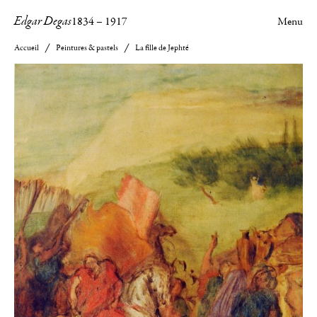
Edgar Degas
1834
–
1917
Menu
Accueil
Peintures & pastels
La fille de Jephté