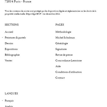
75014 Paris - France
Tous les contenus de ce site sont protégés par les dispositions légales et réglementaires sur les droits de la
propriété intellectuelle.
Dépot légal BNF : 1er décembre 2022
SECTIONS
PAGES
Accueil
Méthodologie
Peintures & pastels
Michel Schulman
Dessins
Généalogie
Expositions
Signatures
Bibliographie
Revue de presse
Ventes
Concordance Lemoisne
Aide
Conditions d'utilisation
Contact
LANGUES
Français
Anglais