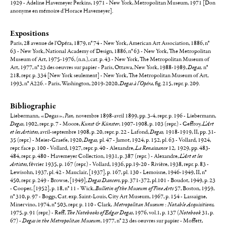
1929 - Adeline Havemeyer Perkins, 1971 - New York, Metropolitan Museum, 1971 [Don
anonyme en mémoire d'Horace Havemeyer].
Expositions
Paris, 28 avenue de l'Opéra, 1879, n° 74 - New York, American Art Association, 1886, n°
63 - New York, National Academy of Design, 1886, n° 63 - New York, The Metropolitan
Museum of Art, 1975-1976, (n.n.), cat. p. 43 - New York, The Metropolitan Museum of
Art, 1977, n° 23 des oeuvres sur papier - Paris, Ottawa, New York, 1988-1989,
Degas,
n°
218, repr. p. 334 [New York seulement] - New York, The Metropolitan Museum of Art,
1993, n° A226. - Paris, Washington, 2019-2020,
Degas à l'Opéra
, fig. 215, repr. p. 209.
Bibliographie
Liebermann, «Degas»,
Pan,
novembre 1898-avril 1899, pp. 3-4, repr. p. 196 - Liebermann,
Degas
, 1902, repr. p. 7 - Moore,
Kunst & Künster
, 1907-1908, p. 103 (repr.) - Geffroy,
L'Art
et les Artistes
, avril-septembre 1908, p. 20, repr. p. 22 - Lafond,
Degas,
1918-1919, II, pp. 31-
35 (repr.) - Meier-Graefe, 1920,
Degas,
pl. 47 - Jamot, 1924, p. 152, pl. 63 - Vollard, 1924,
repr. face p. 100 - Vollard, 1927, repr. p. 40 - Alexandre,
La Renaissance
12
,
1929, pp. 483-
484, repr. p. 480 - Havemeyer Collection, 1931, p. 387 (repr. ) - Alexandre,
L'Art et les
Artistes
, février 1935, p. 167 (repr.) - Vollard, 1936, pp.19-20 - Rivière, 1938, repr. p. 83 -
Lewisohn, 1937, pl. 42 - Mauclair, [1937], p. 167, pl. 130 - Lemoisne, 1946-1949, II, n°
450, repr. p. 249 - Browse, [1949],
Degas Dancers
, pp. 371-372, pl.101 - Boudot, 1949, p. 23
- Cooper, [1952], p. 18, n° 11 - Wick,
Bulletin of the Museum of Fine Arts
57, Boston, 1959,
n° 310, p. 97 - Boggs, Cat. exp. Saint-Louis, City Art Museum, 1967, p. 154 - Lassaigne,
Minervino, 1974, n° 503, repr. p. 110 - Clark
, Metropolitan Museum
:
Notable Acquisitions,
1975, p. 91 (repr.) - Reff,
The Notebooks of Edgar Degas
, 1976, vol.1, p. 137 (
Notebook
31, p.
67) -
Degas in the Metropolitan Museum
, 1977, n° 23 des oeuvres sur papier - Moffett,