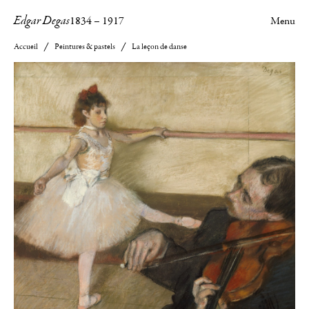
Edgar Degas
1834
–
1917
Menu
Accueil
Peintures & pastels
La leçon de danse