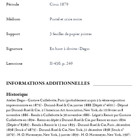
Période
Circa 1879
Médium
Pastel et craie noire
Support
3 feuilles de papier jointes
Signature
en haut à droite : Degas
Lemoisne
II-450, p. 249
INFORMATIONS ADDITIONNELLES
Historique
Atelier Degas - Gustave Caillebotte, Paris (probablement acquis à la 4ème exposition
impressionniste en 1879) - Durand-Ruel & Cie, janvier 1888 (Dépôt n° 4691) - Déposé
par Durand-Ruel & Cie, à l’American Art Association, New York, du 19 février au 8
novembre 1886 - Rendu à Caillebotte le 30 novembre 1886 - Légué à Renoir par Gustave
Caillebotte en 1894 - Remis en dépôt à Durand-Ruel & Cie, par Renoir en mars 1894
(Dépôt n° 8389) - Rendu à Renoir le 13 mai 1895 - Durand-Ruel & Cie, Paris , décembre
1898 (Stock n° 4879) - Durand-Ruel & Cie, New York, 31 décembre 1898 (Stock n°
2070) - H. O. Havemeyer, New York, 3 janvier 1899 - H. O. Havemeyer, New York, 1907-