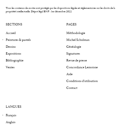
Tous les contenus de ce site sont protégés par les dispositions légales et réglementaires sur les droits de la
propriété intellectuelle.
Dépot légal BNF : 1er décembre 2022
SECTIONS
PAGES
Accueil
Méthodologie
Peintures & pastels
Michel Schulman
Dessins
Généalogie
Expositions
Signatures
Bibliographie
Revue de presse
Ventes
Concordance Lemoisne
Aide
Conditions d'utilisation
Contact
LANGUES
Français
Anglais