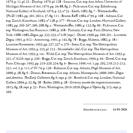
1979, p. 11, pl. 22 - Dunlop, 1979, pl. 128 - Isaacson, Cat. exp.Ann Arbor, University of
Michigan Museum of Art, 1979, pp. 34, 88, fig. 3 - Pickvance, Cat. exp. Edimbourg,
National Gallery of Scotland, 1979, p. 23, n° 25 - Keith, 1982, fig. 7 - Weitzenhoffer,
(Ph.D) 1982, pp. 301-302 n. 37, fig. 111 - Brame, Reff, 1984, n° 99, p. 108 - Adriani, Cat.
exp. Zurich, Kunsthaus, 1985, n° 138, p. 377 - House, Cat. exp. Londres, Hayward Gallery,
1985, pp. 266-267, 306, 308, fig. a - Weitzenhoffer, 1986, p. 133, fig. 90 - Pickvance, Cat.
exp. Washington, San Francisco, 1986, p. 268 - Pantazzi, Cat. exp. Paris, Ottawa, New
York, 1988-1989,
Degas,
pp. 333-335, n° 218 (repr.) - Distel, 1990, pp. 260-261 - Loyrette,
Degas,
1991, p. 612 - Armstrong, 1991, p. 142, fig. 78 - Boggs, Maheux, 1882, p. 181 -
Louisine Havemeyer, 1993, pp. 257, 337 n. 376 - Stein, Cat. exp. The Metropolitan
Museum of Art, 1993, p. 225, pl. 213 - Montebello (de), Cat. exp. The Metropolitan
Museum of Art, 1993, p. viii - Wold, Cat. exp. The Metropolitan Museum of Art, 1993, p.
331, n° A226, repr. p. 330 - Boggs, Cat. exp. Zurich, Kunshaus, 1994, p. 94 - Distel, Cat. exp.
Paris, Chicago, 1995, pp. 319-320, 324, fig. 9 - Berson, 1996, vol. 1, pp. 205, 210, 212-213,
251; vol. 2, p. 111, n° IV-74, p. 130 - Rabinow, Cat. exp. Atlanta, High Museum of Art,
2000, p. 38, fig. 6 - Dumas, Breneman, Cat. exp. Atlanta, Minnepaolis, 2000-2001,
Degas
and America. The Early Collectors
, fig. 6, repr. p. 39 - Bomford, Cat. exp. Londres, National
Gallery, 2004, p. 32, fig. 28 - Bailey, 2009, p. 38 - Giverny, musée des impressionnismes,
2015, fig. 28, repr. p. 53 - Paris, Washington, 2019-2020,
Degas à l'Opéra
, fig. 215, repr. p.
209.
Dernière mise à jour :
14/03/2026