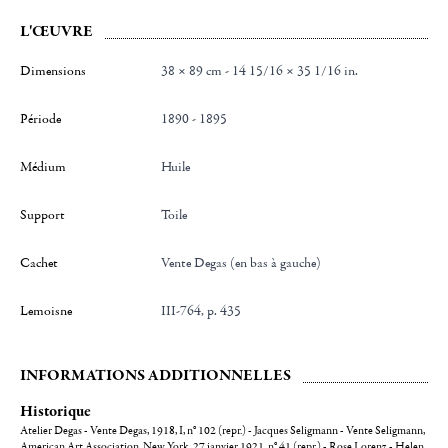
L'ŒUVRE
Dimensions
38 × 89 cm - 14 15/16 × 35 1/16 in.
Période
1890 - 1895
Médium
Huile
Support
toile
Cachet
Vente Degas (en bas à gauche)
Lemoisne
III-764, p. 435
INFORMATIONS ADDITIONNELLES
Historique
Atelier Degas - Vente Degas, 1918, I, n° 102 (repr.) - Jacques Seligmann - Vente Seligmann,
American Art Association, New York, 27 janvier 1921, n° 41 (repr.) - Rose Lorenz - Helen