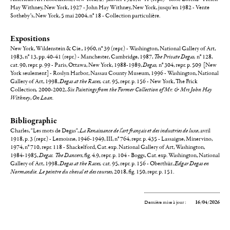
Hay Withney, New York, 1927 - John Hay Withney, New York, jusqu’en 1982 - Vente
Sotheby’s, New York, 5 mai 2004, n° 18 - Collection particulière.
Expositions
New York, Wildenstein & Cie., 1960, n° 39 (repr.) - Washington, National Gallery of Art,
1983, n° 13, pp. 40-41 (repr.) - Manchester, Cambridge, 1987,
The Private Degas,
n° 128,
cat. 90, repr. p. 99 - Paris, Ottawa, New York, 1988-1989,
Degas,
n° 304, repr. p. 509 [New
York seulement] - Roslyn Harbor, Nassau County Museum, 1996 - Washington, National
Gallery of Art, 1998,
Degas at the Races,
cat. 95, repr. p. 156 - New York, The Frick
Collection
,
2000-2002,
Six Paintings from the Former Collection of Mr. & Mrs John Hay
Withney
,
On Loan.
Bibliographie
Charles, "Les mots de Degas",
La Renaissance de l'art français et des industries de luxe
, avril
1918, p. 3 (repr.) - Lemoisne, 1946-1949, III, n° 764, repr. p. 435 - Lassaigne, Minervino,
1974, n° 710, repr. 118 - Shackelford, Cat. exp. National Gallery of Art, Washington,
1984-1985,
Degas. The Dancers
, fig. 4.9, repr. p. 104 - Boggs, Cat. exp. Washington, National
Gallery of Art, 1998,
Degas at the Races,
cat. 95, repr. p. 156 - Oberthür,
Edgar Degas en
Normandie. Le peintre du cheval et des courses
, 2018, fig. 150, repr. p. 151.
Dernière mise à jour :
16/04/2026