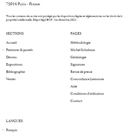
75014 Paris - France
Tous les contenus de ce site sont protégés par les dispositions légales et réglementaires sur les droits de la
propriété intellectuelle.
Dépot légal BNF : 1er décembre 2022
SECTIONS
PAGES
Accueil
Méthodologie
Peintures & pastels
Michel Schulman
Dessins
Généalogie
Expositions
Signatures
Bibliographie
Revue de presse
Ventes
Concordance Lemoisne
Aide
Conditions d'utilisation
Contact
LANGUES
Français