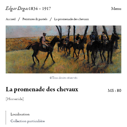
Edgar Degas
1834
–
1917
Menu
Accueil
Peintures & pastels
La promenade des chevaux
©Tous droits réservés
La promenade des chevaux
MS : 80
[Horseride]
Localisation
Collection particulière