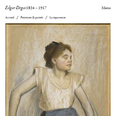
Edgar Degas
1834
–
1917
Menu
Accueil
Peintures & pastels
La repasseuse