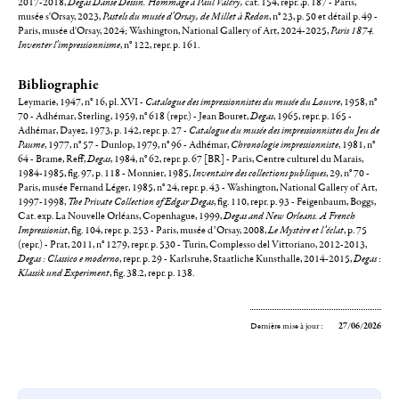
2017-2018,
Degas Danse Dessin. Hommage à Paul Valéry,
cat. 154, repr. ,p. 187 - Paris,
musée s'Orsay, 2023,
Pastels du musée d'Orsay, de Millet à Redon
, n° 23, p. 50 et détail p. 49 -
Paris, musée d'Orsay, 2024; Washington, National Gallery of Art, 2024-2025,
Paris 1874.
Inventer l'impressionnisme
, n° 122, repr. p. 161.
Bibliographie
Leymarie, 1947, n° 16, pl. XVI -
Catalogue des impressionnistes du musée du Louvre
, 1958, n°
70 - Adhémar, Sterling, 1959, n° 618 (repr.) - Jean Bouret,
Degas
, 1965, repr. p. 165 -
Adhémar, Dayez, 1973, p. 142, repr. p. 27 -
Catalogue du musée des impressionnistes du Jeu de
Paume
, 1977, n° 57 - Dunlop, 1979, n° 96 - Adhémar,
Chronologie impressionniste
, 1981, n°
64 - Brame, Reff,
Degas
, 1984, n° 62, repr. p. 67 [BR] - Paris, Centre culturel du Marais,
1984-1985, fig. 97, p. 118 - Monnier, 1985,
Inventaire des collections publiques
, 29, n° 70 -
Paris, musée Fernand Léger, 1985, n° 24, repr. p. 43 - Washington, National Gallery of Art,
1997-1998,
The Private Collection of Edgar Degas
, fig. 110, repr. p. 93 - Feigenbaum, Boggs,
Cat. exp. La Nouvelle Orléans, Copenhague, 1999,
Degas and New Orleans. A French
Impressionist
, fig. 104, repr. p. 253 - Paris, musée d’Orsay, 2008,
Le Mystère et l’éclat
, p. 75
(repr.) - Prat, 2011, n° 1279, repr. p. 530 - Turin, Complesso del Vittoriano, 2012-2013,
Degas : Classico e moderno
, repr. p. 29 - Karlsruhe, Staatliche Kunsthalle, 2014-2015,
Degas
:
Klassik und Experiment
, fig. 38.2, repr. p. 138.
Dernière mise à jour :
27/06/2026