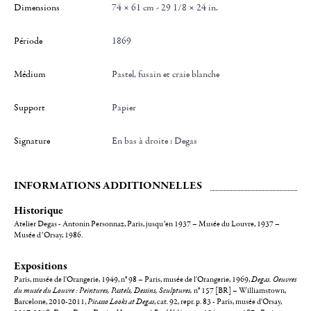
Dimensions
74 × 61 cm - 29 1/8 × 24 in.
Période
1869
Médium
Pastel, fusain et craie blanche
Support
Papier
Signature
en bas à droite : Degas
INFORMATIONS ADDITIONNELLES
Historique
Atelier Degas - Antonin Personnaz, Paris, jusqu’en 1937 – Musée du Louvre, 1937 –
Musée d’Orsay, 1986.
Expositions
Paris, musée de l'Orangerie, 1949, n° 98 – Paris, musée de l'Orangerie, 1969,
Degas. Oeuvres
du musée du Louvre : Peintures, Pastels, Dessins, Sculptures,
n° 157 [BR] – Williamstown,
Barcelone, 2010-2011,
Picasso Looks at Degas
, cat. 92, repr. p. 83 - Paris, musée d'Orsay,