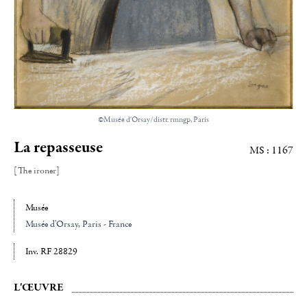
©Musée d'Orsay/distr. rmngp, Paris
La repasseuse
MS : 1167
[The ironer]
Musée
Musée d'Orsay
, Paris - France
Inv. RF 28829
L'ŒUVRE