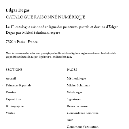
Edgar Degas
CATALOGUE RAISONNÉ NUMÉRIQUE
er
Le 1
catalogue raisonné en ligne des peintures, pastels et dessins d'Edgar
Degas par Michel Schulman, expert
75014 Paris - France
Tous les contenus de ce site sont protégés par les dispositions légales et réglementaires sur les droits de la
propriété intellectuelle.
Dépot légal BNF : 1er décembre 2022
SECTIONS
PAGES
Accueil
Méthodologie
Peintures & pastels
Michel Schulman
Dessins
Généalogie
Expositions
Signatures
Bibliographie
Revue de presse
Ventes
Concordance Lemoisne
Aide
Conditions d'utilisation