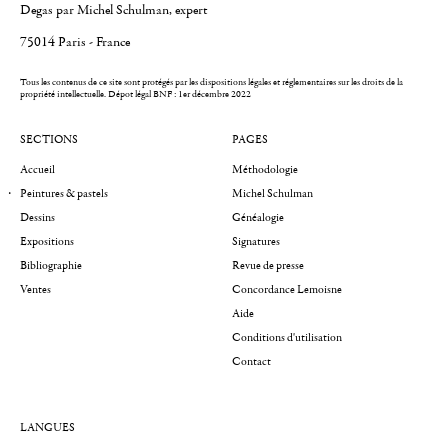
Degas par Michel Schulman, expert
75014 Paris - France
Tous les contenus de ce site sont protégés par les dispositions légales et réglementaires sur les droits de la
propriété intellectuelle.
Dépot légal BNF : 1er décembre 2022
SECTIONS
PAGES
Accueil
Méthodologie
Peintures & pastels
Michel Schulman
Dessins
Généalogie
Expositions
Signatures
Bibliographie
Revue de presse
Ventes
Concordance Lemoisne
Aide
Conditions d'utilisation
Contact
LANGUES