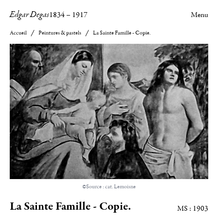
Edgar Degas
1834
–
1917
Menu
Accueil
Peintures & pastels
La Sainte Famille - Copie.
©Source : cat. Lemoisne
La Sainte Famille - Copie.
MS : 1903