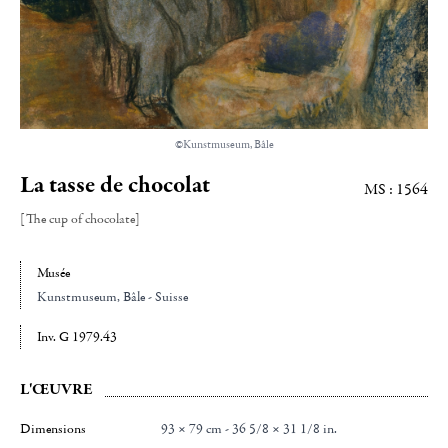
©Kunstmuseum, Bâle
La tasse de chocolat
MS : 1564
[The cup of chocolate]
Musée
Kunstmuseum
, Bâle - Suisse
Inv. G 1979.43
L'ŒUVRE
Dimensions
93 × 79 cm - 36 5/8 × 31 1/8 in.