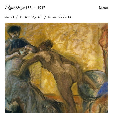
Edgar Degas
1834
–
1917
Menu
Accueil
Peintures & pastels
La tasse de chocolat