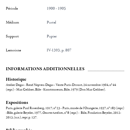
Période
1900 - 1905
Médium
Pastel
Support
Papier
Lemoisne
IV-1393, p. 807
INFORMATIONS ADDITIONNELLES
Historique
Atelier Degas - René Nepveu-Degas - Vente Paris-Drouot, 24 novembre 1964, n° 44
(repr.) - Max Geldner, Bâle - Kunstmuseum, Bâle, 1979 (Don Max Geldner).
Expositions
Paris, galerie Paul Rosenberg, 1917, n° 23 - Paris, musée de l'Orangerie, 1937, n° 183 (repr.)
-Bäle, galerie Beyeler, 1977,
Oeuvres tardive
s, n° 8 (repr.) - Bâle, Fondation Beyeler, 2012-
2013, (n.n.), repr. p. 137.