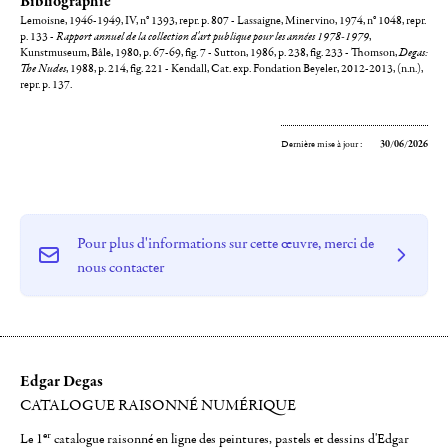
Bibliographie
Lemoisne, 1946-1949, IV, n° 1393, repr. p. 807 - Lassaigne, Minervino, 1974, n° 1048, repr.
p. 133 -
Rapport annuel de la collection d'art publique pour les années 1978-1979
,
Kunstmuseum, Bâle, 1980, p. 67-69, fig. 7 - Sutton, 1986, p. 238, fig. 233 - Thomson,
Degas:
The Nudes
, 1988, p. 214, fig. 221 - Kendall, Cat. exp. Fondation Beyeler, 2012-2013, (n.n.),
repr. p. 137.
Dernière mise à jour :
30/06/2026
Pour plus d'informations sur cette œuvre, merci de
nous contacter
Edgar Degas
CATALOGUE RAISONNÉ NUMÉRIQUE
er
Le 1
catalogue raisonné en ligne des peintures, pastels et dessins d'Edgar