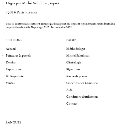
Degas par Michel Schulman, expert
75014 Paris - France
Tous les contenus de ce site sont protégés par les dispositions légales et réglementaires sur les droits de la
propriété intellectuelle.
Dépot légal BNF : 1er décembre 2022
SECTIONS
PAGES
Accueil
Méthodologie
Peintures & pastels
Michel Schulman
Dessins
Généalogie
Expositions
Signatures
Bibliographie
Revue de presse
Ventes
Concordance Lemoisne
Aide
Conditions d'utilisation
Contact
LANGUES