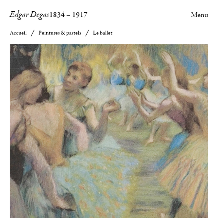
Edgar Degas
1834
–
1917
Menu
Accueil
Peintures & pastels
Le ballet