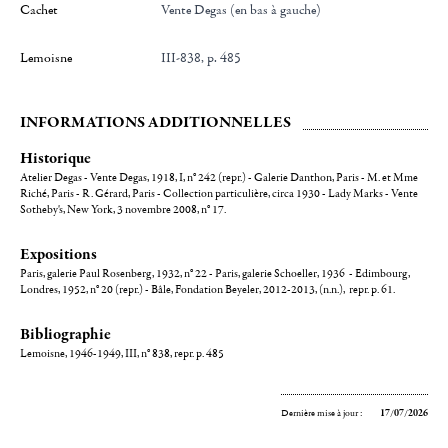
Cachet
Vente Degas (en bas à gauche)
Lemoisne
III-838, p. 485
INFORMATIONS ADDITIONNELLES
Historique
Atelier Degas - Vente Degas, 1918, I, n° 242 (repr.) - Galerie Danthon, Paris - M. et Mme
Riché, Paris - R. Gérard, Paris - Collection particulière, circa 1930 - Lady Marks - Vente
Sotheby's, New York, 3 novembre 2008, n° 17.
Expositions
Paris, galerie Paul Rosenberg, 1932, n° 22 - Paris, galerie Schoeller, 1936 - Edimbourg,
Londres, 1952, n° 20 (repr.) - Bâle, Fondation Beyeler, 2012-2013, (n.n.), repr. p. 61.
Bibliographie
Lemoisne, 1946-1949, III, n° 838, repr. p. 485
Dernière mise à jour :
17/07/2026