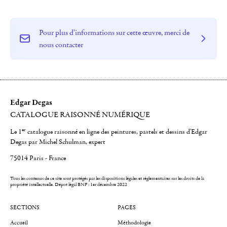
Pour plus d'informations sur cette œuvre, merci de
nous contacter
Edgar Degas
CATALOGUE RAISONNÉ NUMÉRIQUE
er
Le 1
catalogue raisonné en ligne des peintures, pastels et dessins d'Edgar
Degas par Michel Schulman, expert
75014 Paris - France
Tous les contenus de ce site sont protégés par les dispositions légales et réglementaires sur les droits de la
propriété intellectuelle.
Dépot légal BNF : 1er décembre 2022
SECTIONS
PAGES
Accueil
Méthodologie