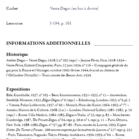
Cachet
Vente Degas (en bas à droite)
Lemoisne
I-194, p. 101
INFORMATIONS ADDITIONNELLES
Historique
Atelier Degas – Vente Degas, 1918, I, n° 103 (repr.) – Jeanne Fèvre, Nice, 1918-1934 –
Vente Fèvre, Galerie Charpentier, Paris, 12 juin 1934, n° 116 – Compagnie générale du
gaz pour la France et l’étranger, octobre 1942-février 1944, évacué au château de
l’Orfrasière (Nouzilly) – Tours, musée des Beaux-Arts, 1934.
Expositions
Bâle, Kunsthalle, 1937, n° 105 – Bern, Kunstmuseum, 1951-1952, n° 12 – Amsterdam,
Stedelijk Museum, 1952,
Edgar Degas
, n° 9 (repr.) – Edimbourg, Londres, 1952, n° 9, pl. 2
– Vienne, Palais Lobkowitz, 1957, n° 49 – Munich, Haus der Kunst, 1964-1965, n° 77 –
Amiens, Maison de la Culture, 1968, (n.n.) – Londres, National Gallery, 1981-1982, p. 19
(repr.) – Rome, Villa Medicis, 1984-1985,
Degas e l'Italia
, n° 23, repr. p. 83 – Manchester,
Cambridge, 1987,
The Private Dega
s, n° 64, repr. p. 50 et n° 1, repr. p. 11 – Paris, Ottawa,
New York, 1988-1989,
Degas, n
° ?27, pp. 87-89 - Paris, musée du Louvre, 1993, C
opier.
Crééer. De Turner à Picasso : 300 oeuvres inspirées par les maîtres du Louvre
, n° 217 repr. p. 321
- Paris, Takamatsu, Nagasaki, Tokyo, Himeji, Asahikawa, 1994-1995, n° 64 – Rome,