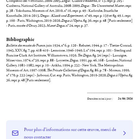
Complesso del Vittoriano, 2004-2005,
Degas : Classico e moderno
, n° 13, repr. p. 205 -
Canberra, National Gallery of Australia, 2008-2009,
Degas : The Uncontested Master
, repr.
p. 38 - Yokohama, Museum of Art, 2010, n° 16, repr. p. 49 - Karlsruhe, Staatliche
Kunsthalle, 2014-2015, Degas :
Klassik und Experiment,
n° 49, repr. p. 159
et fig. 49.1, repr.
p. 160
-
Paris, Washington, 2019-2020,
Degas à l'Opéra
, fig. 36, repr. p. 48 [Paris seulement]
- Paris, musée d'Orsay, 2023,
Manet Degas
, n° 24, repr. p. 37.
Bibliographie
Bulletin des musées de France
, juin 1934, n° 6, p. 120 - Rebatet, 1944, p. 17 - Tietze-Conrad,
1945, XXV, fig. 7, pp. 418-419 - Lemoisne, 1946-1949, I, n° 194, repr. p. 101 - Sterling and
Francine Clark Art Institute, Williamstown, 1959,
Ten Degas
, fig. 54 (repr.) - Lassaigne,
Minervino, 1974, n° 59, repr. p. 88 - Loyrette,
Degas,
1991, pp. 46, 168 - Londres, National
Gallery, 1981-1982, repr. p. 19 - Arikha, 1994, p. 252 - New York, The Metropolitan
Museum of Art, 1997-1998,
The Private Collection of Degas
, fig. 86, p. 78 - Moreau, 1999,
n° 170, p. 233 (repr.) - Jarbouai, Cat. exp. Paris, Washington, 2019-2020,
Degas à l'Opéra
, fig.
36, repr. p. 48 [Paris seulement].
Dernière mise à jour :
24/06/2026
Pour plus d'informations sur cette œuvre, merci de
nous contacter