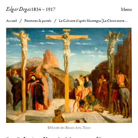
Edgar Degas
1834
–
1917
Menu
Accueil
Peintures & pastels
Le Calvaire d’après Mantegna [Le Christ entre les deux larrons]
©Musée des Beaux-Arts, Tours