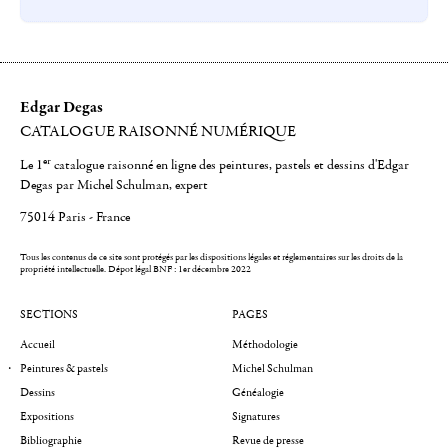
Edgar Degas
CATALOGUE RAISONNÉ NUMÉRIQUE
er
Le 1
catalogue raisonné en ligne des peintures, pastels et dessins d'Edgar
Degas par Michel Schulman, expert
75014 Paris - France
Tous les contenus de ce site sont protégés par les dispositions légales et réglementaires sur les droits de la
propriété intellectuelle.
Dépot légal BNF : 1er décembre 2022
SECTIONS
PAGES
Accueil
Méthodologie
Peintures & pastels
Michel Schulman
Dessins
Généalogie
Expositions
Signatures
Bibliographie
Revue de presse