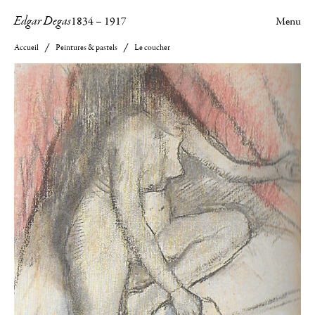
Edgar Degas
1834
–
1917
Menu
Accueil
Peintures & pastels
Le coucher