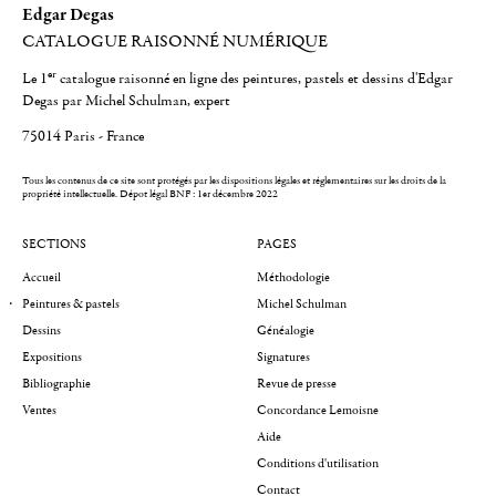
Edgar Degas
CATALOGUE RAISONNÉ NUMÉRIQUE
er
Le 1
catalogue raisonné en ligne des peintures, pastels et dessins d'Edgar
Degas par Michel Schulman, expert
75014 Paris - France
Tous les contenus de ce site sont protégés par les dispositions légales et réglementaires sur les droits de la
propriété intellectuelle.
Dépot légal BNF : 1er décembre 2022
SECTIONS
PAGES
Accueil
Méthodologie
Peintures & pastels
Michel Schulman
Dessins
Généalogie
Expositions
Signatures
Bibliographie
Revue de presse
Ventes
Concordance Lemoisne
Aide
Conditions d'utilisation
Contact