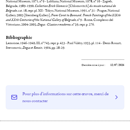
National Museum, 1971, n° 9 - Lubliana, National Museum, 1978, n° 10 - Zagreb,
Belgrade, 1989-1990,
Collection Erich Slomovic
[Chlomovitch]
du musée national de
Belgrade
, cat. 18, repr. pl. XII - Tokyo, National Museum, 1991, n° 31 - Prague, National
Gallery, 2003 [Sternberg Gallery],
From Corot to Bonnard. French Paintings of the XIXth
and XXth Centuries of the National Gallery of Belgrade
, n° 9 - Rome, Complesso del
Vittoriano, 2004-2005,
Degas : Classico e moderno
, n° 59, repr. p. 276.
Bibliographie
Lemoisne, 1946-1949, III, n° 745, repr. p. 423 - Paul Valéry, 1955, pl. 114 - Denis Rouart,
Stevomovic,
Degas et Renoir,
1964, pp. 28-29.
Dernière mise à jour :
12/07/2026
Pour plus d'informations sur cette œuvre, merci de
nous contacter