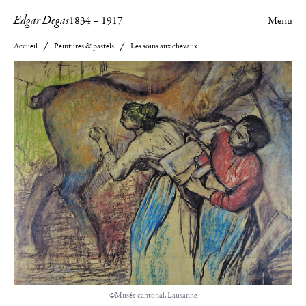
Edgar Degas
1834
–
1917
Menu
Accueil
Peintures & pastels
Les soins aux chevaux
©Musée cantonal, Lausanne