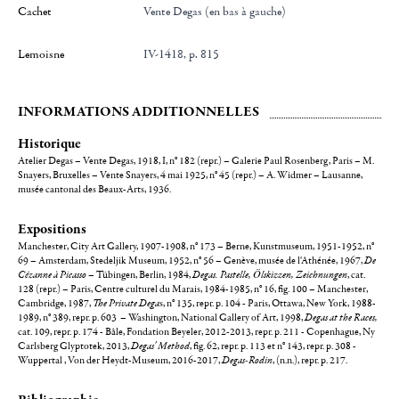
Cachet
Vente Degas (en bas à gauche)
Lemoisne
IV-1418, p. 815
INFORMATIONS ADDITIONNELLES
Historique
Atelier Degas – Vente Degas, 1918, I, n° 182 (repr.) – Galerie Paul Rosenberg, Paris – M.
Snayers, Bruxelles – Vente Snayers, 4 mai 1925, n° 45 (repr.) – A. Widmer – Lausanne,
musée cantonal des Beaux-Arts, 1936.
Expositions
Manchester, City Art Gallery, 1907-1908, n° 173 – Berne, Kunstmuseum, 1951-1952, n°
69 – Amsterdam, Stedeljik Museum, 1952, n° 56 – Genève, musée de l'Athénée, 1967,
De
Cézanne à Picasso
– Tübingen, Berlin, 1984,
Degas. Pastelle, Ölskizzen, Zeichnungen
, cat.
128 (repr.) – Paris, Centre culturel du Marais, 1984-1985, n° 16, fig. 100 – Manchester,
Cambridge, 1987,
The Private Dega
s, n° 135, repr. p. 104 - Paris, Ottawa, New York, 1988-
1989, n° 389, repr. p. 603 – Washington, National Gallery of Art, 1998,
Degas at the Races,
cat. 109, repr. p. 174 - Bâle, Fondation Beyeler, 2012-2013, repr. p. 211 - Copenhague, Ny
Carlsberg Glyptotek, 2013,
Degas' Method
, fig. 62, repr. p. 113 et n° 143, repr. p. 308 -
Wuppertal , Von der Heydt-Museum, 2016-2017,
Degas-Rodin
, (n.n.), repr. p. 217.