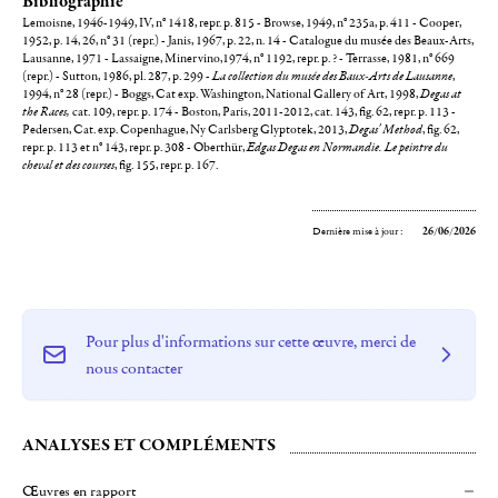
Bibliographie
Lemoisne, 1946-1949, IV, n° 1418, repr. p. 815 - Browse, 1949, n° 235a, p. 411 - Cooper,
1952, p. 14, 26, n° 31 (repr.) - Janis, 1967, p. 22, n. 14 - Catalogue du musée des Beaux-Arts,
Lausanne, 1971 - Lassaigne, Minervino,1974, n° 1192, repr. p. ? - Terrasse, 1981, n° 669
(repr.) - Sutton, 1986, pl. 287, p. 299 -
La collection du musée des Baux-Arts de Lausanne
,
1994, n° 28 (repr.) - Boggs, Cat exp. Washington, National Gallery of Art, 1998,
Degas at
the Races,
cat. 109, repr. p. 174 - Boston, Paris, 2011-2012, cat. 143, fig. 62, repr. p. 113 -
Pedersen, Cat. exp. Copenhague, Ny Carlsberg Glyptotek, 2013,
Degas' Method
, fig. 62,
repr. p. 113 et n° 143, repr. p. 308 - Oberthür,
Edgas Degas en Normandie. Le peintre du
cheval et des courses
, fig. 155, repr. p. 167.
Dernière mise à jour :
26/06/2026
Pour plus d'informations sur cette œuvre, merci de
nous contacter
ANALYSES ET COMPLÉMENTS
Œuvres en rapport