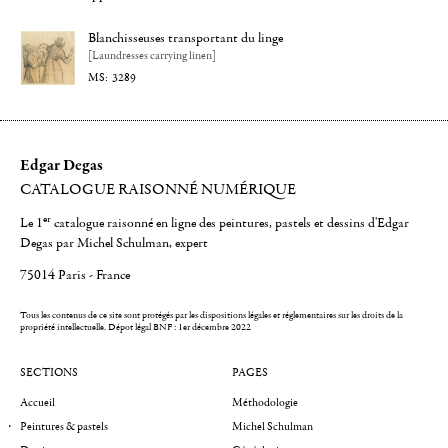
Blanchisseuses transportant du linge
[Laundresses carrying linen]
3289
Edgar Degas
CATALOGUE RAISONNÉ NUMÉRIQUE
er
Le 1
catalogue raisonné en ligne des peintures, pastels et dessins d'Edgar
Degas par Michel Schulman, expert
75014 Paris - France
Tous les contenus de ce site sont protégés par les dispositions légales et réglementaires sur les droits de la
propriété intellectuelle.
Dépot légal BNF : 1er décembre 2022
SECTIONS
PAGES
Accueil
Méthodologie
Peintures & pastels
Michel Schulman