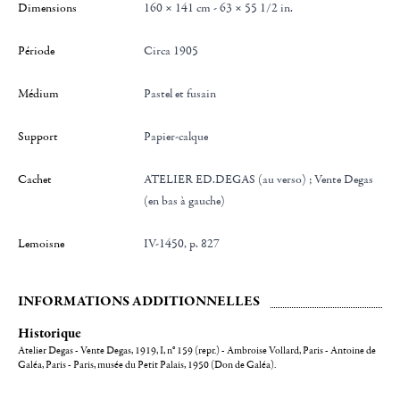
Dimensions
160 × 141 cm - 63 × 55 1/2 in.
Période
Circa 1905
Médium
Pastel et fusain
Support
Papier-calque
Cachet
ATELIER ED.DEGAS (au verso) ; Vente Degas
(en bas à gauche)
Lemoisne
IV-1450, p. 827
INFORMATIONS ADDITIONNELLES
Historique
Atelier Degas - Vente Degas, 1919, I, n° 159 (repr.) - Ambroise Vollard, Paris - Antoine de
Galéa, Paris - Paris, musée du Petit Palais, 1950 (Don de Galéa).