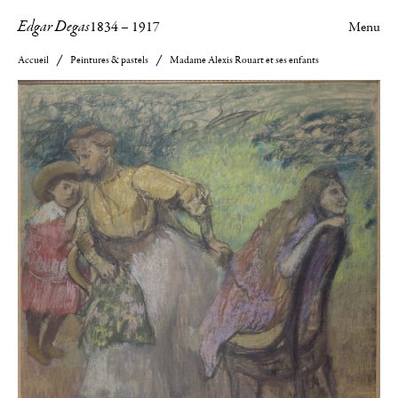
Edgar Degas
1834
–
1917
Menu
Accueil
Peintures & pastels
Madame Alexis Rouart et ses enfants