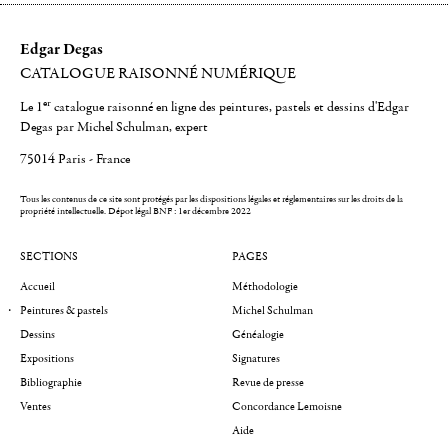
Edgar Degas
CATALOGUE RAISONNÉ NUMÉRIQUE
er
Le 1
catalogue raisonné en ligne des peintures, pastels et dessins d'Edgar
Degas par Michel Schulman, expert
75014 Paris - France
Tous les contenus de ce site sont protégés par les dispositions légales et réglementaires sur les droits de la
propriété intellectuelle.
Dépot légal BNF : 1er décembre 2022
SECTIONS
PAGES
Accueil
Méthodologie
Peintures & pastels
Michel Schulman
Dessins
Généalogie
Expositions
Signatures
Bibliographie
Revue de presse
Ventes
Concordance Lemoisne
Aide