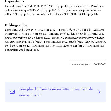
Expositions
Paris, Ottawa, New York, 1988-1989, n° 391, repr. p. 605 (Paris seulement) – Paris, musée
de la Vie romantique, 2004, n° 16 , repr. p. 123 - Giverny, musée des impressionnismes,
2015, n° 26, repr. p. 82 - Paris, musée du Petit Palais, 2017-2018, cat. 60, repr. p. 107.
Bibliographie
Lemoisne, 1946-1949, IV, n° 1450, repr. p. 827 - Boggs, 1962, p. 77-78, pl. 144 - Lassaigne,
Minervino, 1974, n° 1197, repr. p. 139 - Milliard, 1976, p. 16, n° 57, fig. 45 - Keyser, 1981,
Réalité et métaphore
, p. 55-56, repr. p. XX - Boucher,
Catalogue sommaire illustré des pastels
du Petit Palais
, 1983, n° 34 (repr.) - Boggs, Maheux, 1992, cat. 63 (repr.) - Zurich, Tübingen,
1994-1995, repr. p. 82 - Paris, musée du Petit Palais, 2005, p. 128 (repr.) - Paris, musée du
Petit Palais, 2014, repr. p. 183.
Dernière mise à jour :
30/06/2026
Pour plus d'informations sur cette œuvre, merci de
nous contacter