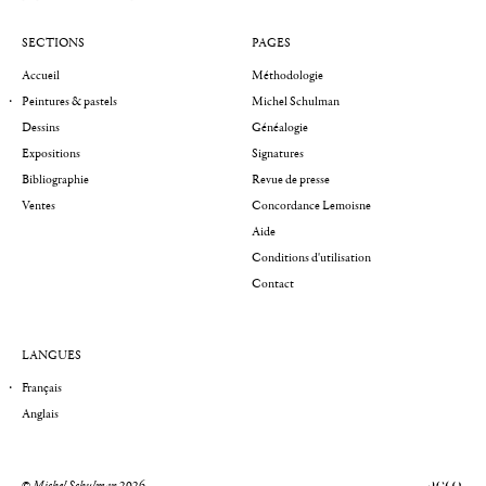
SECTIONS
PAGES
Accueil
Méthodologie
Peintures & pastels
Michel Schulman
Dessins
Généalogie
Expositions
Signatures
Bibliographie
Revue de presse
Ventes
Concordance Lemoisne
Aide
Conditions d'utilisation
Contact
LANGUES
Français
Anglais
©
Michel Schulman
2026