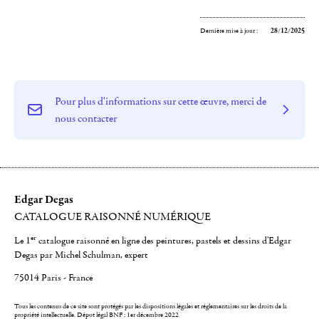
Dernière mise à jour :
28/12/2025
Pour plus d'informations sur cette œuvre, merci de
nous contacter
Edgar Degas
CATALOGUE RAISONNÉ NUMÉRIQUE
er
Le 1
catalogue raisonné en ligne des peintures, pastels et dessins d'Edgar
Degas par Michel Schulman, expert
75014 Paris - France
Tous les contenus de ce site sont protégés par les dispositions légales et réglementaires sur les droits de la
propriété intellectuelle.
Dépot légal BNF : 1er décembre 2022