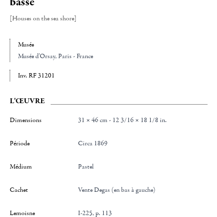
basse
[Houses on the sea shore]
Musée
Musée d'Orsay
, Paris - France
Inv. RF 31201
L'ŒUVRE
Dimensions
31 × 46 cm - 12 3/16 × 18 1/8 in.
Période
Circa 1869
Médium
Pastel
Cachet
Vente Degas (en bas à gauche)
Lemoisne
I-225, p. 113