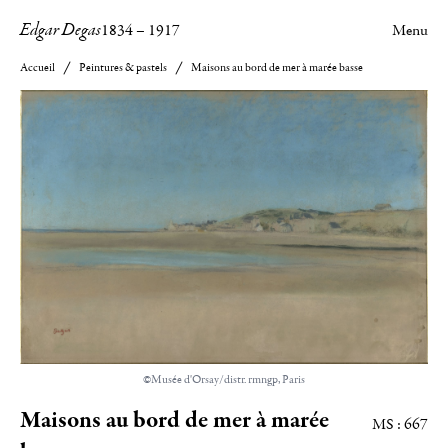
Edgar Degas
1834
–
1917
Menu
Accueil
Peintures & pastels
Maisons au bord de mer à marée basse
©Musée d'Orsay/distr. rmngp, Paris
Maisons au bord de mer à marée
MS : 667