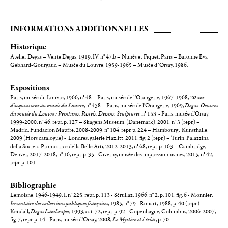
INFORMATIONS ADDITIONNELLES
Historique
Atelier Degas – Vente Degas, 1919, IV, n° 47.b – Nunès et Fiquet, Paris – Baronne Eva
Gebhard-Gourgaud – Musée du Louvre, 1959-1965 – Musée d’Orsay, 1986.
Expositions
Paris, musée du Louvre, 1966, n° 48 – Paris, musée de l'Orangerie, 1967-1968,
20 ans
d'acquisitions au musée du Louvre
, n° 458 – Paris, musée de l'Orangerie, 1969,
Degas. Oeuvres
du musée du Louvre : Peintures, Pastels, Dessins, Sculptures
, n° 153 - Paris, musée d'Orsay,
1999-2000, n° 46, repr. p. 127 – Skagens Museum, (Danemark), 2001, n° 3 (repr.) –
Madrid, Fundacion Mapfre, 2008-2009, n° 104, repr. p. 224 – Hambourg, Kunsthalle,
2009 (Hors catalogue) - Londres, galerie Hazlitt, 2011, fig. 2 (repr.) – Turin, Palazzina
della Societa Promotrice della Belle Arti, 2012-2013, n° 68, repr. p. 163 – Cambridge,
Denver, 2017-2018, n° 16, repr. p. 35 - Giverny, musée des impressionnismes, 2015, n° 42,
repr. p. 101.
Bibliographie
Lemoisne, 1946-1949, I, n° 225, repr. p. 113 - Sérullaz, 1966, n° 2, p. 101, fig. 6 - Monnier,
Inventaire des collections publiques françaises
, 1985, n° 79 - Rouart, 1988, p. 40 (repr.) -
Kendall,
Degas Landscapes
, 1993, cat. 72, repr. p. 92 - Copenhague, Columbus, 2006-2007,
fig. 7, repr. p. 14 - Paris, musée d'Orsay, 2008,
Le Mystère et l’éclat
, p. 70.