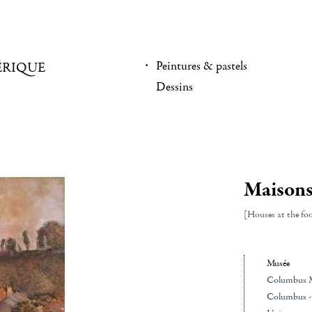
Peintures & pastels
ÉRIQUE
Dessins
Maisons 
[Houses at the foot
Musée
Columbus M
Columbus - 