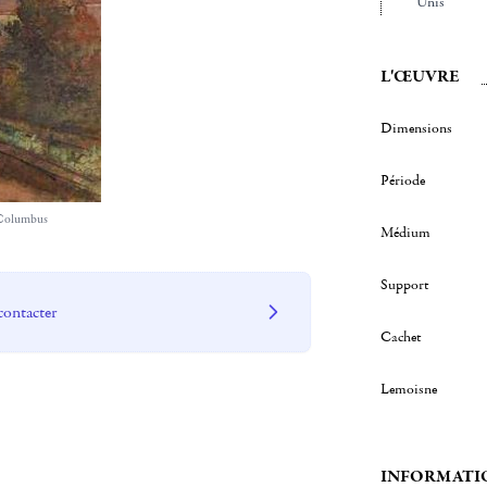
Unis
L'ŒUVRE
Dimensions
Période
 Columbus
Médium
Support
contacter
Cachet
Lemoisne
INFORMATI