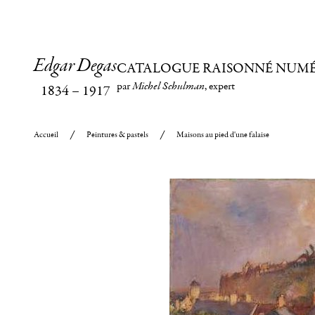
Edgar Degas
CATALOGUE RAISONNÉ NUM
par
Michel Schulman
, expert
1834
–
1917
Accueil
Peintures & pastels
Maisons au pied d'une falaise