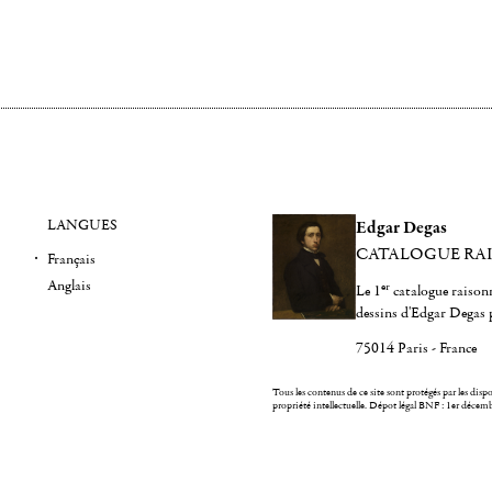
LANGUES
Edgar Degas
CATALOGUE RA
Français
Anglais
er
Le 1
catalogue raisonn
dessins d'Edgar Degas 
75014 Paris - France
Tous les contenus de ce site sont protégés par les dispos
propriété intellectuelle.
Dépot légal BNF : 1er décem