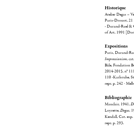
Historique
Atelier Degas – Ve
Paris-Drouot, 21 
- Durand-Ruel & C
of Art, 1991 [Don
Expositions
Paris, Durand-Rue
Impressionism
, ca
Bâle, Fondation Be
2014-2015, n° 111,
110 -Karlsruhe, S
repr. p. 242
-
Melb
Bibliographie
Mauclair, 1941,
D
Loyrette,
Degas
, 1
Kendall, Cat. exp
repr. p. 293.