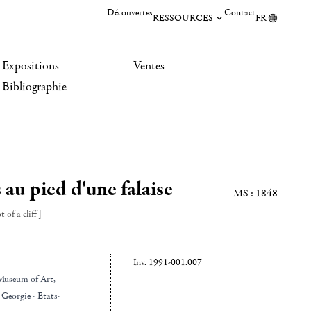
Découvertes
Contact
RESSOURCES
FR
Expositions
Ventes
Bibliographie
au pied d'une falaise
MS : 1848
 of a cliff]
Inv. 1991-001.007
useum of Art
,
Georgie - Etats-