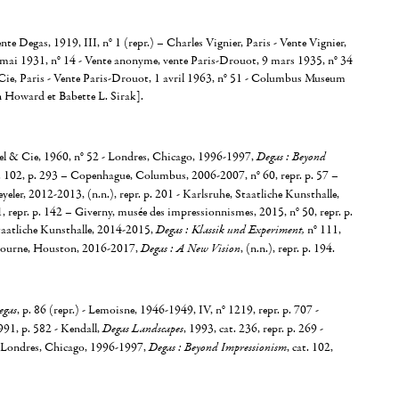
nte Degas, 1919, III, n° 1 (repr.) – Charles Vignier, Paris - Vente Vignier,
mai 1931, n° 14 - Vente anonyme, vente Paris-Drouot, 9 mars 1935, n° 34
ie, Paris - Vente Paris-Drouot, 1 avril 1963, n° 51 - Columbus Museum
 Howard et Babette L. Sirak].
l & Cie, 1960, n° 52 - Londres, Chicago, 1996-1997,
Degas : Beyond
t. 102, p. 293 – Copenhague, Columbus, 2006-2007, n° 60, repr. p. 57 –
yeler, 2012-2013, (n.n.), repr. p. 201 - Karlsruhe, Staatliche Kunsthalle,
 repr. p. 142 – Giverny, musée des impressionnismes, 2015, n° 50, repr. p.
taatliche Kunsthalle, 2014-2015,
Degas : Klassik und Experiment,
n° 111,
ourne, Houston, 2016-2017,
Degas : A New Vision
, (n.n.), repr. p. 194.
egas
, p. 86 (repr.) - Lemoisne, 1946-1949, IV, n° 1219, repr. p. 707 -
991, p. 582 - Kendall,
Degas Landscapes
, 1993, cat. 236, repr. p. 269 -
. Londres, Chicago, 1996-1997,
Degas : Beyond Impressionism
, cat. 102,