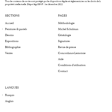
Tous les contenus de ce site sont protégés par les dispositions légales et réglementaires sur les droits de la
propriété intellectuelle.
Dépot légal BNF : 1er décembre 2022
SECTIONS
PAGES
Accueil
Méthodologie
Peintures & pastels
Michel Schulman
Dessins
Généalogie
Expositions
Signatures
Bibliographie
Revue de presse
Ventes
Concordance Lemoisne
Aide
Conditions d'utilisation
Contact
LANGUES
Français
Anglais