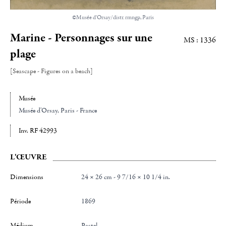
©Musée d'Orsay/distr. rmngp, Paris
Marine - Personnages sur une
MS : 1336
plage
[Seascape - Figures on a beach]
Musée
Musée d'Orsay
, Paris - France
Inv. RF 42993
L'ŒUVRE
Dimensions
24 × 26 cm - 9 7/16 × 10 1/4 in.
Période
1869
Médium
Pastel