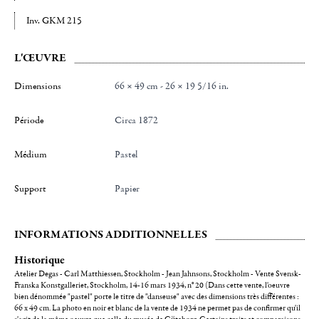
Inv. GKM 215
L'ŒUVRE
Dimensions
66 × 49 cm - 26 × 19 5/16 in.
Période
Circa 1872
Médium
Pastel
Support
Papier
INFORMATIONS ADDITIONNELLES
Historique
Atelier Degas - Carl Matthiessen, Stockholm - Jean Jahnsons, Stockholm - Vente Svensk-
Franska Konstgalleriet, Stockholm, 14-16 mars 1934, n° 20 (Dans cette vente, l'oeuvre
bien dénommée "pastel" porte le titre de "danseuse" avec des dimensions très différentes :
66 x 49 cm. La photo en noir et blanc de la vente de 1934 ne permet pas de confirmer qu'il