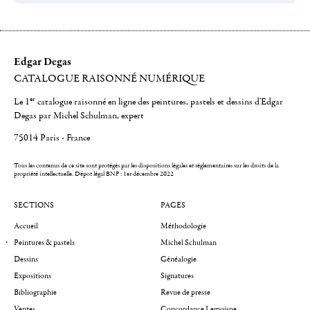
Edgar Degas
CATALOGUE RAISONNÉ NUMÉRIQUE
er
Le 1
catalogue raisonné en ligne des peintures, pastels et dessins d'Edgar
Degas par Michel Schulman, expert
75014 Paris - France
Tous les contenus de ce site sont protégés par les dispositions légales et réglementaires sur les droits de la
propriété intellectuelle.
Dépot légal BNF : 1er décembre 2022
SECTIONS
PAGES
Accueil
Méthodologie
Peintures & pastels
Michel Schulman
Dessins
Généalogie
Expositions
Signatures
Bibliographie
Revue de presse
Ventes
Concordance Lemoisne