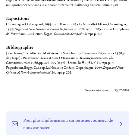
s'agit de la même oeuvre que celle du musée de Göteborg. Certains traits et comparaisons
nous portent cependant à le supposer fortement) - Göteborg Kunstmuseum, 1940.
Expositions
Copenhague, Ordrupgaard, 1999, cat. 18, repr. p. 89 - La Nouvelle Orléans, Copenhague,
1999,
Degas and New Orleans. A French Impressionist
, n° 26, repr. p. 205 - Rome, Complesso
del Vittoriano, 2004-2005,
Degas : Classico e moderno
, n° 24, repr. p. 225.
Bibliographie
J. de Hoorn, "La collection Matthiessen à Stockholm",
L'Amour de l'Art
, octobre 1930, p.
419 (repr.) - Pickvance, "Degas at New Orleans and a Drawing in Sweeden",
The
Connoisseur,
mars 1966, pp. 204-205 (repr.) - Brame, Reff, 1984, n° 65, repr. p. 71 -
Feigenbaum, Boggs, Cat. exp. La Nouvelle Orléans, Copenhague, 1999,
Degas and New
Orleans. A French Impressionist
, n° 26, repr. p. 205.
Dernière mise à jour :
13/07/2026
Pour plus d'informations sur cette œuvre, merci de
nous contacter