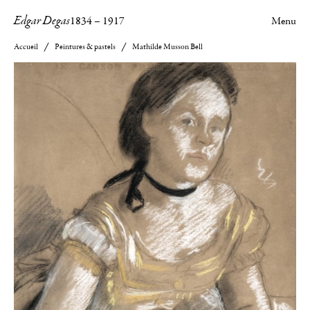
Edgar Degas
1834
–
1917
Menu
Accueil
Peintures & pastels
Mathilde Musson Bell