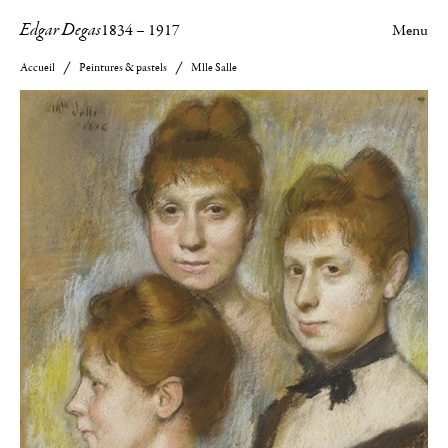
Edgar Degas
1834
–
1917
Menu
Accueil
Peintures & pastels
Mlle Salle