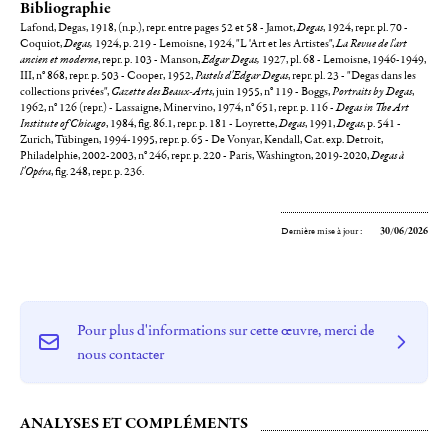
Bibliographie
Lafond, Degas, 1918, (n.p.), repr. entre pages 52 et 58 - Jamot,
Degas
, 1924, repr. pl. 70 -
Coquiot,
Degas,
1924, p. 219 - Lemoisne, 1924, "L 'Art et les Artistes",
La
Revue de l'art
ancien et moderne
, repr. p. 103 - Manson,
Edgar Degas,
1927, pl. 68 - Lemoisne, 1946-1949,
III, n° 868, repr. p. 503 - Cooper, 1952,
Pastels d'Edgar Degas
, repr. pl. 23 - "Degas dans les
collections privées",
Gazette des Beaux-Arts
, juin 1955, n° 119 - Boggs,
Portraits by Degas
,
1962, n° 126 (repr.) - Lassaigne, Minervino, 1974, n° 651, repr. p. 116 -
Degas in The Art
Institute of Chicago
, 1984, fig. 86.1, repr. p. 181 - Loyrette,
Degas
, 1991,
Degas
, p. 541 -
Zurich, Tübingen, 1994-1995, repr. p. 65 - De Vonyar, Kendall, Cat. exp. Detroit,
Philadelphie, 2002-2003, n° 246, repr. p. 220 - Paris, Washington, 2019-2020,
Degas à
l'Opéra
, fig. 248, repr. p. 236.
Dernière mise à jour :
30/06/2026
Pour plus d'informations sur cette œuvre, merci de
nous contacter
ANALYSES ET COMPLÉMENTS