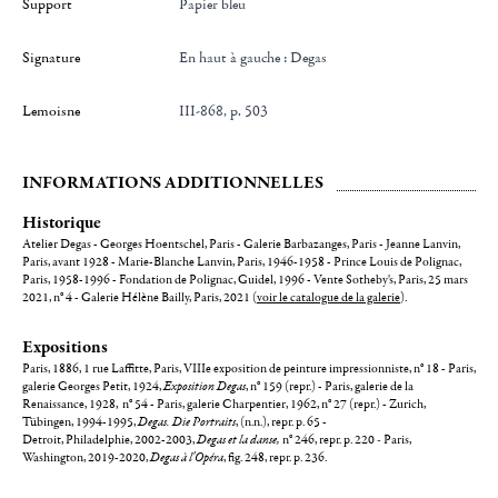
Support
Papier bleu
Signature
en haut à gauche : Degas
Lemoisne
III-868, p. 503
INFORMATIONS ADDITIONNELLES
Historique
Atelier Degas - Georges Hoentschel, Paris - Galerie Barbazanges, Paris - Jeanne Lanvin,
Paris, avant 1928 - Marie-Blanche Lanvin, Paris, 1946-1958 - Prince Louis de Polignac,
Paris, 1958-1996 - Fondation de Polignac, Guidel, 1996 - Vente Sotheby's, Paris, 25 mars
2021, n° 4 - Galerie Hélène Bailly, Paris, 2021 (
voir le catalogue de la galerie
).
Expositions
Paris, 1886, 1 rue Laffitte, Paris, VIIIe exposition de peinture impressionniste, n° 18 - Paris,
galerie Georges Petit, 1924,
Exposition Degas
, n° 159 (repr.) - Paris, galerie de la
Renaissance, 1928, n° 54 - Paris, galerie Charpentier, 1962, n° 27 (repr.) - Zurich,
Tübingen, 1994-1995,
Degas. Die Portraits
, (n.n.), repr. p. 65 -
Detroit, Philadelphie, 2002-2003,
Degas et la danse,
n° 246, repr. p. 220
-
Paris,
Washington, 2019-2020,
Degas à l'Opéra
, fig. 248, repr. p. 236.