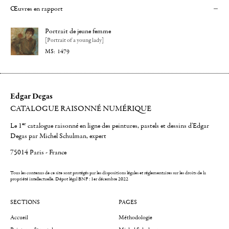
Œuvres en rapport
Portrait de jeune femme
[Portrait of a young lady]
1479
Edgar Degas
CATALOGUE RAISONNÉ NUMÉRIQUE
er
Le 1
catalogue raisonné en ligne des peintures, pastels et dessins d'Edgar
Degas par Michel Schulman, expert
75014 Paris - France
Tous les contenus de ce site sont protégés par les dispositions légales et réglementaires sur les droits de la
propriété intellectuelle.
Dépot légal BNF : 1er décembre 2022
SECTIONS
PAGES
Accueil
Méthodologie