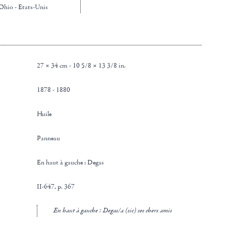
 Ohio - Etats-Unis
27 × 34 cm - 10 5/8 × 13 3/8 in.
1878 - 1880
Huile
panneau
en haut à gauche : Degas
II-647, p. 367
en haut à gauche : Degas/a (sic) ses chers amis