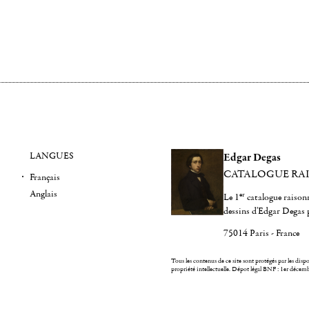
LANGUES
Edgar Degas
CATALOGUE RA
Français
Anglais
er
Le 1
catalogue raisonn
dessins d'Edgar Degas 
75014 Paris - France
Tous les contenus de ce site sont protégés par les dispos
propriété intellectuelle.
Dépot légal BNF : 1er décem