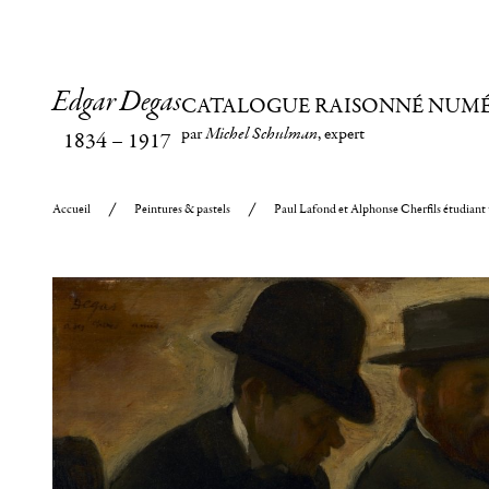
Edgar Degas
CATALOGUE RAISONNÉ NUM
par
Michel Schulman
, expert
1834
–
1917
Accueil
Peintures & pastels
Paul Lafond et Alphonse Cherfils étudiant