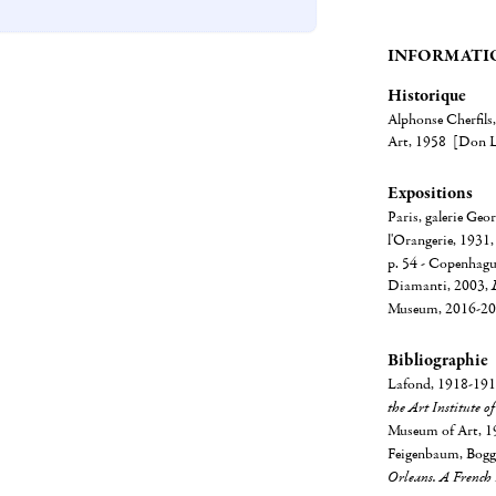
INFORMATI
Historique
Alphonse Cherfils,
Art, 1958 [Don Le
Expositions
Paris, galerie Geo
l'Orangerie, 1931
p. 54 - Copenhague
Diamanti, 2003,
Museum, 2016-2017,
Bibliographie
Lafond, 1918-1919,
the Art Institute o
Museum of Art, 
Feigenbaum, Boggs
Orleans. A French 