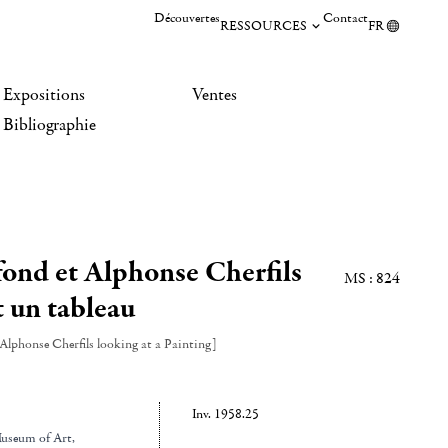
Découvertes
Contact
RESSOURCES
FR
Expositions
Ventes
Bibliographie
fond et Alphonse Cherfils
MS : 824
t un tableau
Alphonse Cherfils looking at a Painting]
Inv. 1958.25
Museum of Art
,