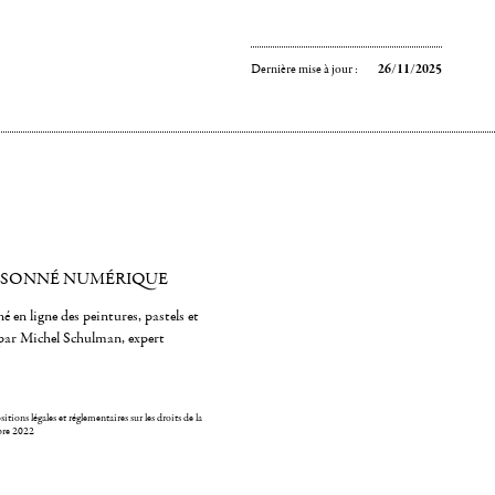
Dernière mise à jour :
26/11/2025
ISONNÉ NUMÉRIQUE
é en ligne des peintures, pastels et
par Michel Schulman, expert
itions légales et réglementaires sur les droits de la
bre 2022