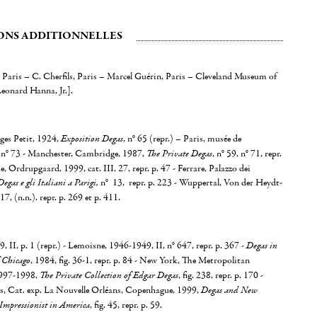
ONS ADDITIONNELLES
 Paris – C. Cherfils, Paris – Marcel Guérin, Paris – Cleveland Museum of
onard Hanna, Jr.].
rges Petit, 1924,
Exposition Degas
, n° 65 (repr.) – Paris, musée de
, n° 73 - Manchester, Cambridge, 1987,
The Private Degas
, n° 59, n° 71, repr.
, Ordrupgaard, 1999, cat. III, 27, repr. p. 47 - Ferrare, Palazzo dei
Degas e gli Italiani a Parigi,
n° 13,
repr. p. 223 - Wuppertal, Von der Heydt-
 (n.n.). repr. p. 269 et p. 411.
 II, p. 1 (repr.) - Lemoisne, 1946-1949, II, n° 647, repr. p. 367 -
Degas in
f Chicago
, 1984, fig. 36-1, repr. p. 84 - New York, The Metropolitan
1997-1998,
The Private Collection of Edgar Degas
, fig. 238, repr. p. 170 -
, Cat. exp. La Nouvelle Orléans, Copenhague, 1999,
Degas and New
Impressionist in America
, fig. 45, repr. p. 59.