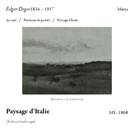
Edgar Degas
1834
–
1917
Menu
Accueil
Peintures & pastels
Paysage d'Italie
©Source : cat. Lemoisne
Paysage d'Italie
MS : 1868
[Italian landscape]