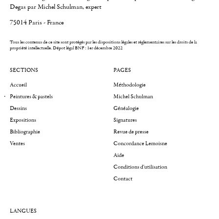
Degas par Michel Schulman, expert
75014 Paris - France
Tous les contenus de ce site sont protégés par les dispositions légales et réglementaires sur les droits de la
propriété intellectuelle.
Dépot légal BNF : 1er décembre 2022
SECTIONS
PAGES
Accueil
Méthodologie
Peintures & pastels
Michel Schulman
Dessins
Généalogie
Expositions
Signatures
Bibliographie
Revue de presse
Ventes
Concordance Lemoisne
Aide
Conditions d'utilisation
Contact
LANGUES