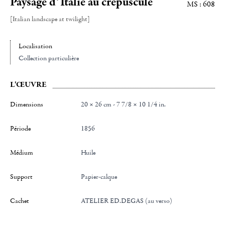
Paysage d’Italie au crépuscule
MS : 608
[Italian landscape at twilight]
Localisation
Collection particulière
L'ŒUVRE
Dimensions
20 × 26 cm - 7 7/8 × 10 1/4 in.
Période
1856
Médium
Huile
Support
Papier-calque
Cachet
ATELIER ED.DEGAS (au verso)