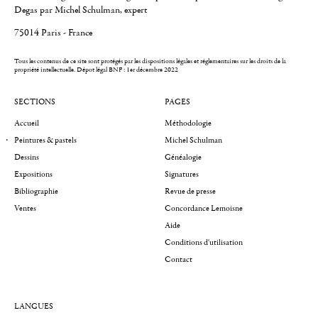
Degas par Michel Schulman, expert
75014 Paris - France
Tous les contenus de ce site sont protégés par les dispositions légales et réglementaires sur les droits de la
propriété intellectuelle.
Dépot légal BNF : 1er décembre 2022
SECTIONS
PAGES
Accueil
Méthodologie
Peintures & pastels
Michel Schulman
Dessins
Généalogie
Expositions
Signatures
Bibliographie
Revue de presse
Ventes
Concordance Lemoisne
Aide
Conditions d'utilisation
Contact
LANGUES