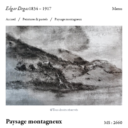
Edgar Degas
1834
–
1917
Menu
Accueil
Peintures & pastels
Paysage montagneux
©Tous droits réservés
Paysage montagneux
MS : 2660