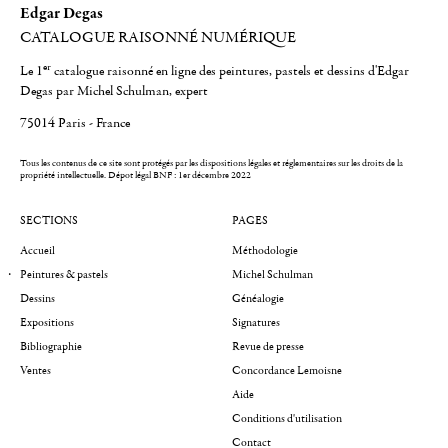
Edgar Degas
CATALOGUE RAISONNÉ NUMÉRIQUE
er
Le 1
catalogue raisonné en ligne des peintures, pastels et dessins d'Edgar
Degas par Michel Schulman, expert
75014 Paris - France
Tous les contenus de ce site sont protégés par les dispositions légales et réglementaires sur les droits de la
propriété intellectuelle.
Dépot légal BNF : 1er décembre 2022
SECTIONS
PAGES
Accueil
Méthodologie
Peintures & pastels
Michel Schulman
Dessins
Généalogie
Expositions
Signatures
Bibliographie
Revue de presse
Ventes
Concordance Lemoisne
Aide
Conditions d'utilisation
Contact