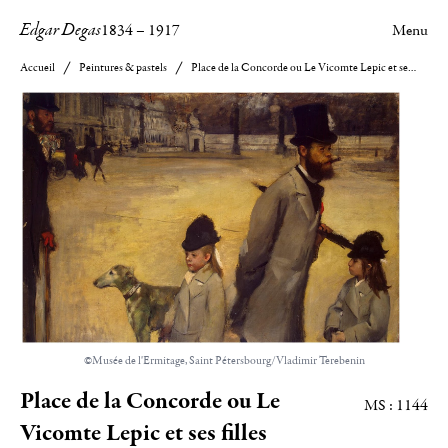
Edgar Degas
1834
–
1917
Menu
Accueil
Peintures & pastels
Place de la Concorde ou Le Vicomte Lepic et ses filles traversant la place de la Concorde
©Musée de l'Ermitage, Saint Pétersbourg/Vladimir Terebenin
Place de la Concorde ou Le
MS : 1144
Vicomte Lepic et ses filles