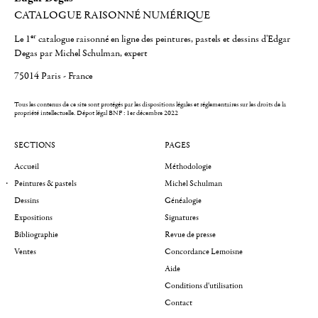
CATALOGUE RAISONNÉ NUMÉRIQUE
er
Le 1
catalogue raisonné en ligne des peintures, pastels et dessins d'Edgar
Degas par Michel Schulman, expert
75014 Paris - France
Tous les contenus de ce site sont protégés par les dispositions légales et réglementaires sur les droits de la
propriété intellectuelle.
Dépot légal BNF : 1er décembre 2022
SECTIONS
PAGES
Accueil
Méthodologie
Peintures & pastels
Michel Schulman
Dessins
Généalogie
Expositions
Signatures
Bibliographie
Revue de presse
Ventes
Concordance Lemoisne
Aide
Conditions d'utilisation
Contact