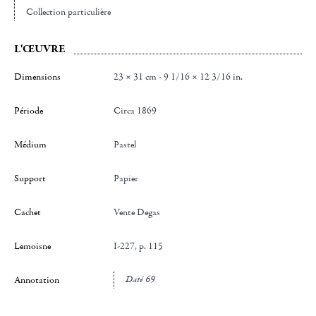
Collection particulière
L'ŒUVRE
Dimensions
23 × 31 cm - 9 1/16 × 12 3/16 in.
Période
Circa 1869
Médium
Pastel
Support
Papier
Cachet
Vente Degas
Lemoisne
I-227, p. 115
Daté 69
Annotation