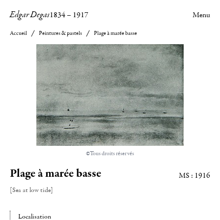
Edgar Degas
1834
–
1917
Menu
Accueil
Peintures & pastels
Plage à marée basse
©Tous droits réservés
Plage à marée basse
MS : 1916
[Sea at low tide]
Localisation