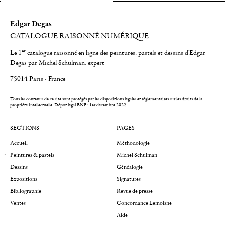
Edgar Degas
CATALOGUE RAISONNÉ NUMÉRIQUE
er
Le 1
catalogue raisonné en ligne des peintures, pastels et dessins d'Edgar
Degas par Michel Schulman, expert
75014 Paris - France
Tous les contenus de ce site sont protégés par les dispositions légales et réglementaires sur les droits de la
propriété intellectuelle.
Dépot légal BNF : 1er décembre 2022
SECTIONS
PAGES
Accueil
Méthodologie
Peintures & pastels
Michel Schulman
Dessins
Généalogie
Expositions
Signatures
Bibliographie
Revue de presse
Ventes
Concordance Lemoisne
Aide