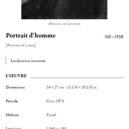
©Source : cat. Lemoisne
Portrait d'homme
MS : 1958
[Portrait of a man]
Localisation inconnue
L'ŒUVRE
Dimensions
34 × 27 cm - 13 3/8 × 10 5/8 in.
Période
Circa 1874
Médium
Pastel
Lemoisne
I-349, p. 185