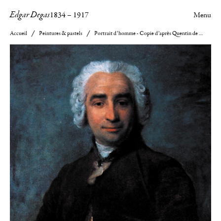
Edgar Degas
1834
–
1917
Menu
Accueil
Peintures & pastels
Portrait d’homme - Copie d’après Quentin de La Tour