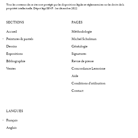
Tous les contenus de ce site sont protégés par les dispositions légales et réglementaires sur les droits de la
propriété intellectuelle.
Dépot légal BNF : 1er décembre 2022
SECTIONS
PAGES
Accueil
Méthodologie
Peintures & pastels
Michel Schulman
Dessins
Généalogie
Expositions
Signatures
Bibliographie
Revue de presse
Ventes
Concordance Lemoisne
Aide
Conditions d'utilisation
Contact
LANGUES
Français
Anglais