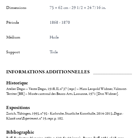
Dimensions
75 × 62 cm - 29 1/2 × 24 7/16 in.
Période
1868 - 1870
Médium
Huile
Support
Toile
INFORMATIONS ADDITIONNELLES
Historique
Atelier Degas – Vente Degas, 1918, II, n° 37 (repr.) – Hans Leopold Widmer, Valmont-
Territer [BR] – Musée cantonal des Beaux-Arts, Lausanne, 1971 [Don Widmer].
Expositions
Zurich, Tübingen, 1995, n° 95 - Karlsruhe, Staatliche Kunsthalle, 2014-2015,
Degas :
K
lassik und Experiment
, n° 19, repr. p. 102.
Bibliographie