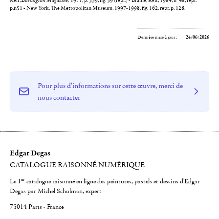
Reff,
Burlington Magazine,
1971, p. 539, fig. 59 (repr.) - Brame, Reff, 1984, n° 48, repr.
p.n51 - New York, The Metropolitan Museum, 1997-1998, fig. 162, repr. p. 128.
Dernière mise à jour :
24/06/2026
Pour plus d'informations sur cette œuvre, merci de
nous contacter
Edgar Degas
CATALOGUE RAISONNÉ NUMÉRIQUE
er
Le 1
catalogue raisonné en ligne des peintures, pastels et dessins d'Edgar
Degas par Michel Schulman, expert
75014 Paris - France