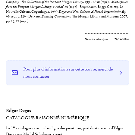
Company : The Collections of the Pierpont Morgan Library
, 1993, n° 30 (repr.) -
Masterpieces
from the Pierpont Morgan Library
, 1996, n° 30 (repr.) - Feigenbaum, Boggs, Cat. exp. La
Nouvelle Orléans, Copenhague, 1999,
Degas and New Orleans. A French Impressionist
, fig.
99, repr. p. 226 - Dervaux,
Drawing Connections,
The Morgan Library and Museum, 2007,
pp. 23, 27 (repr.).
Dernière mise à jour :
26/06/2026
Pour plus d'informations sur cette œuvre, merci de
nous contacter
Edgar Degas
CATALOGUE RAISONNÉ NUMÉRIQUE
er
Le 1
catalogue raisonné en ligne des peintures, pastels et dessins d'Edgar
Degas par Michel Schulman, expert