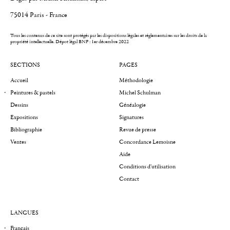
75014 Paris - France
Tous les contenus de ce site sont protégés par les dispositions légales et réglementaires sur les droits de la
propriété intellectuelle.
Dépot légal BNF : 1er décembre 2022
SECTIONS
PAGES
Accueil
Méthodologie
Peintures & pastels
Michel Schulman
Dessins
Généalogie
Expositions
Signatures
Bibliographie
Revue de presse
Ventes
Concordance Lemoisne
Aide
Conditions d'utilisation
Contact
LANGUES
Français