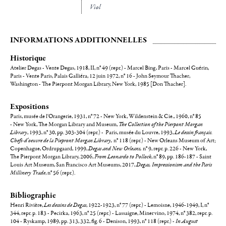
Viol
INFORMATIONS ADDITIONNELLES
Historique
Atelier Degas - Vente Degas, 1918, II, n° 49 (repr.) - Marcel Bing, Paris - Marcel Guérin,
Paris - Vente Paris, Palais Galliéra, 12 juin 1972, n° 16 - John Seymour Thacher,
Washington - The Pierpont Morgan Library, New York, 1985 [Don Thacher].
Expositions
Paris, musée de l'Orangerie, 1931, n° 72 - New York, Wildenstein & Cie., 1960, n° 85
- New York, The Morgan Library and Museum,
The Collection of the Pierpont Morgan
Library
, 1993, n° 30, pp. 303-304 (repr.) - Paris, musée du Louvre, 1993,
Le dessin français.
Chefs-d'oeuvre de la Piepront Morgan Library,
n° 118 (repr.) - New Orleans Museum of Art;
Copenhague, Ordrupgaard, 1999,
Degas and New Orleans,
n° 9, repr. p. 226 - New York,
The Pierpont Morgan Library, 2006,
From Leonardo to Pollock
, n° 89, pp. 186-187 - Saint
Louis Art Museum, San Francisco Art Museums, 2017,
Degas, Impressionism and the Paris
Millinery Trade
, n° 56 (repr.).
Bibliographie
Henri Rivière,
Les dessins de Degas
, 1922-1923, n° 77 (repr.) - Lemoisne, 1946-1949, I, n°
344, repr. p. 183 - Pecirka, 1963, n° 25 (repr.) - Lassaigne, Minervino, 1974, n° 382, repr. p.
104 - Ryskamp, 1989, pp. 313, 332, fig. 6 - Denison, 1993, n° 118 (repr.) -
In August