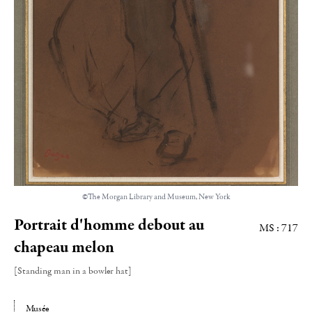
©The Morgan Library and Museum, New York
Portrait d'homme debout au
MS : 717
chapeau melon
[Standing man in a bowler hat]
Musée