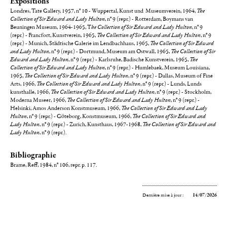
Expositions
Londres, Tate Gallery, 1957, n° 10 - Wuppertal, Kunst und Museumverein, 1964,
The
Collection of Sir Edward and Lady Hulton
, n° 9 (repr.) - Rotterdam, Boymans van
Beuningen Museum, 1964-1965, T
he Collection of Sir Edward and Lady Hulton
, n° 9
(repr.) - Francfort, Kunstverein, 1965,
The Collection of Sir Edward and Lady Hulton
, n° 9
(repr.) - Munich, Städtische Galerie im Lendbachhaus, 1965,
The Collection of Sir Edward
and Lady Hulton
, n° 9 (repr.) - Dortmund, Museum am Ostwall, 1965,
The Collection of Sir
Edward and Lady Hulton
, n° 9 (repr.) - Karlsruhe, Badische Kunstverein, 1965,
The
Collection of Sir Edward and Lady Hulton
, n° 9 (repr.) - Humlebaek, Museum Louisiana,
1965,
The Collection of Sir Edward and Lady Hulton
, n° 9 (repr.) - Dallas, Museum of Fine
Arts, 1966,
The Collection of Sir Edward and Lady Hulton
, n° 9 (repr.) - Lunds, Lunds
kunsthalle, 1966,
The Collection of Sir Edward and Lady Hulton
, n° 9 (repr.) - Stockholm,
Moderna Museer, 1966,
The Collection of Sir Edward and Lady Hulton
, n° 9 (repr.) -
Helsinki, Amos Anderson Konstmuseum, 1966,
The Collection of Sir Edward and Lady
Hulton
, n° 9 (repr.) - Göteborg, Konstmuseum, 1966,
The Collection of Sir Edward and
Lady Hulton
, n° 9 (repr.) - Zurich, Kunsthaus, 1967-1968,
The Collection of Sir Edward and
Lady Hulton
, n° 9 (repr.).
Bibliographie
Brame, Reff, 1984, n° 106, repr. p. 117.
Dernière mise à jour :
14/07/2026