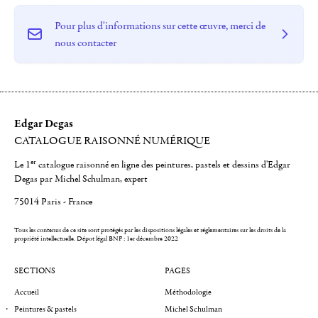
Pour plus d'informations sur cette œuvre, merci de
nous contacter
Edgar Degas
CATALOGUE RAISONNÉ NUMÉRIQUE
er
Le 1
catalogue raisonné en ligne des peintures, pastels et dessins d'Edgar
Degas par Michel Schulman, expert
75014 Paris - France
Tous les contenus de ce site sont protégés par les dispositions légales et réglementaires sur les droits de la
propriété intellectuelle.
Dépot légal BNF : 1er décembre 2022
SECTIONS
PAGES
Accueil
Méthodologie
Peintures & pastels
Michel Schulman