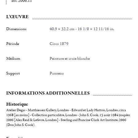
Inv. 2006.11
L'ŒUVRE
Dimensions
40.9 × 32.2 cm - 16 1/8 × 12 11/16 in.
Période
Circa 1879
Médium
Peinture et craie blanche
Support
Panneau
INFORMATIONS ADDITIONNELLES
Historique
Atelier Degas - Matthiessen Gallery, Londres - Edward et Lady Hutton, Londres, circa
1968 [au moins] - Collection particulière, Londres - John S. Cook, 15 août 1984 jusqu'en
2006 [Alex Reid & Lefevre, Londres] - Sterling and Francine Clark Art Institute, 2006
(Don John S. Cook).