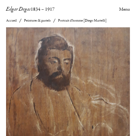
Edgar Degas
1834
–
1917
Menu
Accueil
Peintures & pastels
Portrait d'homme [Diego Martelli]