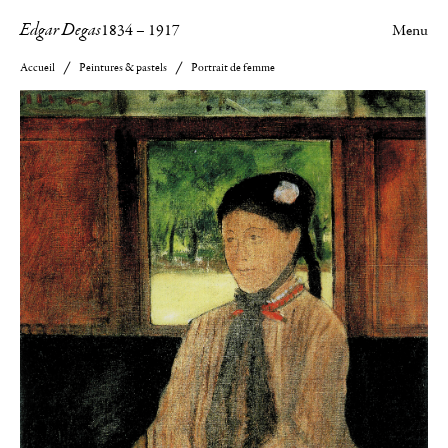
Edgar Degas
1834
–
1917
Menu
Accueil
Peintures & pastels
Portrait de femme