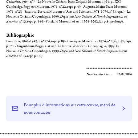
Collection
, 1964, n° 7 - La Nouvelle Orléans, Isaac Delgado Museum, 1965, pl. XXI -
Cambridge, Fogg Art Museum, 1971, n° 22, repr. p. 49 - Augusta, Maine State Museum,
1971, n° 25 - Sarasota, Brevard Museum of Arts and Sciences, 1978-1979, n° 5 (repr. ) - La
Nouvelle Orléans, Copenhague, 1999,
Degas and New Orleans. A French Impressionist in
America
, n° 13, repr. p. 149 - Portland Museum of Art, 1991-1992, En prêt prolongé.
Bibliographie
Lemoisne, 1946-1949, I, n° 174, repr. p. 89 - Lassaigne, Minervino, 1974, n° 256, p. 97, repr.
p. ???? - Feigenbaum, Boggs, Cat. exp. La Nouvelle Orléans, Copenhague, 1999, La
Nouvelle Orléans, Copenhague, 1999,
Degas and New Orleans. A French Impressionist in
America
, n° 13, repr. p. 149.
Dernière mise à jour :
12/07/2026
Pour plus d'informations sur cette œuvre, merci de
nous contacter