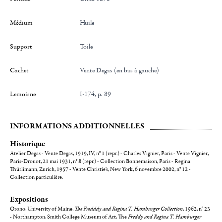
Médium
Huile
Support
Toile
Cachet
Vente Degas (en bas à gauche)
Lemoisne
I-174, p. 89
INFORMATIONS ADDITIONNELLES
Historique
Atelier Degas - Vente Degas, 1919, IV, n° 1 (repr.) - Charles Vignier, Paris - Vente Vignier,
Paris-Drouot, 21 mai 1931, n° 8 (repr.) - Collection Bonnemaison, Paris - Regina
Thürlimann, Zurich, 1957 - Vente Christie's, New York, 6 novembre 2002, n° 12 -
Collection particulière.
Expositions
Orono, University of Maine,
The Fredddy and Regina T. Hamburger Collection
, 1962, n° 23
- Northampton, Smith College Museum of Art, The
Freddy and Regina T. Hamburger