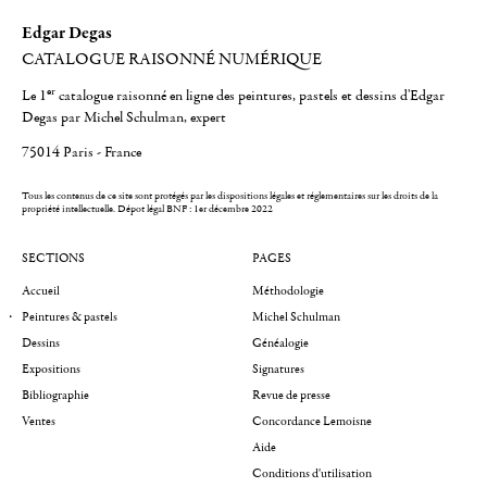
Edgar Degas
CATALOGUE RAISONNÉ NUMÉRIQUE
er
Le 1
catalogue raisonné en ligne des peintures, pastels et dessins d'Edgar
Degas par Michel Schulman, expert
75014 Paris - France
Tous les contenus de ce site sont protégés par les dispositions légales et réglementaires sur les droits de la
propriété intellectuelle.
Dépot légal BNF : 1er décembre 2022
SECTIONS
PAGES
Accueil
Méthodologie
Peintures & pastels
Michel Schulman
Dessins
Généalogie
Expositions
Signatures
Bibliographie
Revue de presse
Ventes
Concordance Lemoisne
Aide
Conditions d'utilisation