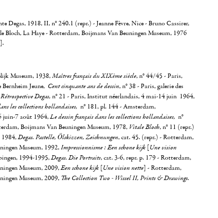
nte Degas, 1918, II, n° 240.1 (repr.) - Jeanne Fèvre, Nice - Bruno Cassirer,
le Bloch, La Haye - Rotterdam, Boijmans Van Beuningen Museum, 1976
].
lijk Museum, 1938,
Maîtres français du XIXème siècle
, n° 44/45 - Paris,
e Bernheim Jeune,
Cent cinquante ans de dessin
, n° 38 - Paris, galerie des
,
Rétrospective Degas,
n° 21 - Paris, Institut néerlandais, 4 mai-14 juin 1964,
ans les collections hollandaises,
n° 181, pl. 144 - Amsterdam,
 juin-7 août 1964,
Le dessin français dans les collections hollandaises,
n°
otterdam, Boijmans Van Beuningen Museum, 1978,
Vitale Bloch
, n° 11 (repr.)
, 1984,
Degas. Pastelle, Ölskizzen, Zeichnungen
, cat. 45. (repr.) - Rotterdam,
uningen Museum, 1992,
Impressionnisme : Een schone kijk
[
Une vision
übingen, 1994-1995,
Degas. Die Portraits
, cat. 3-6, repr. p. 179 - Rotterdam,
uningen Museum, 2009,
Een schone kijk
[
Une vision nette
] - Rotterdam,
uningen Museum, 2009,
The Collection Two - Wissel II, Prints & Drawings.