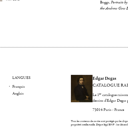
Boggs,
Portraits b
the Andrew Gow B
LANGUES
Edgar Degas
CATALOGUE RA
Français
Anglais
er
Le 1
catalogue raisonn
dessins d'Edgar Degas 
75014 Paris - France
Tous les contenus de ce site sont protégés par les dispos
propriété intellectuelle.
Dépot légal BNF : 1er décem