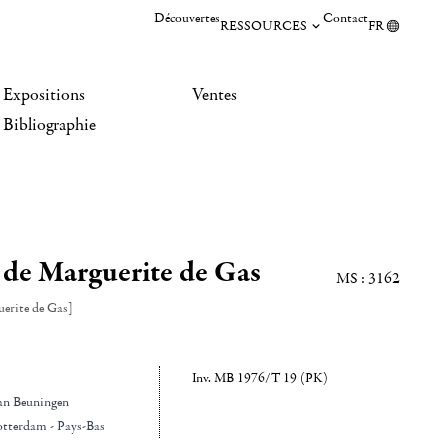
Découvertes
Contact
RESSOURCES
FR
Expositions
Ventes
Bibliographie
t de Marguerite de Gas
MS : 3162
uerite de Gas]
Inv. MB 1976/T 19 (PK)
an Beuningen
otterdam - Pays-Bas