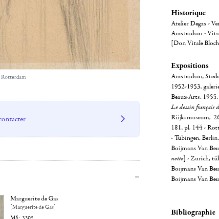
Historique
Atelier Degas - Ve
Amsterdam - Vita
[Don Vitale Bloch
Expositions
Amsterdam, Stede
 Rotterdam
1952-1953, galeri
Beaux-Arts, 1955
Le dessin français d
Riijksmuseum, 26
contacter
181, pl. 144 - R
- Tübingen, Berlin
Boijmans Van Be
nette
] - Zurich, t
Boijmans Van Be
Boijmans Van Be
Marguerite de Gas
[Marguerite de Gas]
Bibliographie
3305