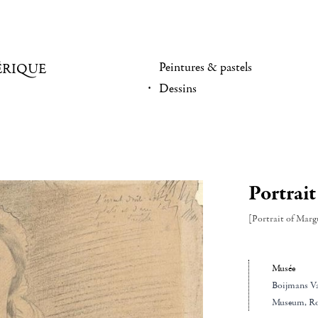
Peintures & pastels
ÉRIQUE
Dessins
Portrai
[Portrait of Marg
Musée
Boijmans V
Museum
, R