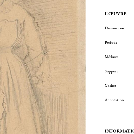
L'ŒUVRE
Dimensions
Période
Médium
Support
Cachet
Annotation
INFORMATI