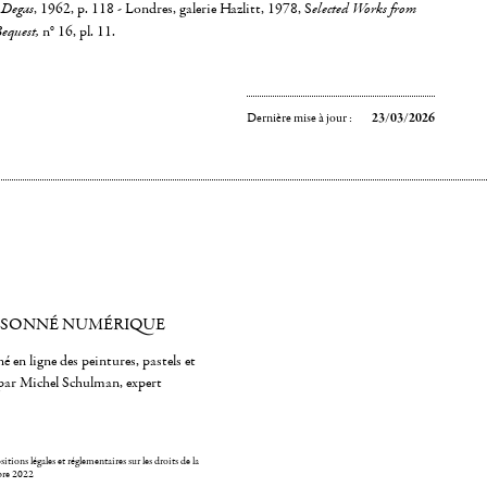
y Degas
, 1962, p. 118 - Londres, galerie Hazlitt, 1978, S
elected Works from
equest,
n° 16, pl. 11.
Dernière mise à jour :
23/03/2026
ISONNÉ NUMÉRIQUE
é en ligne des peintures, pastels et
par Michel Schulman, expert
itions légales et réglementaires sur les droits de la
bre 2022