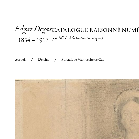
Edgar Degas
CATALOGUE RAISONNÉ NUM
par
Michel Schulman
, expert
1834
–
1917
Accueil
Dessins
Portrait de Marguerite de Gas