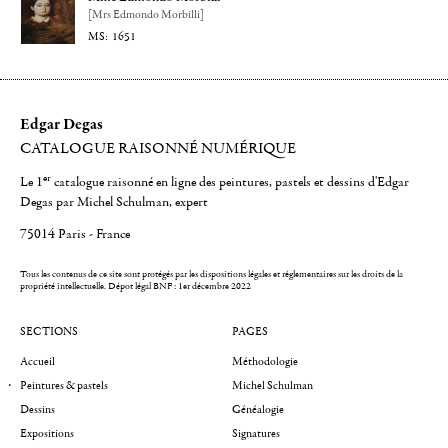
[Mrs Edmondo Morbilli]
1651
Edgar Degas
CATALOGUE RAISONNÉ NUMÉRIQUE
er
Le 1
catalogue raisonné en ligne des peintures, pastels et dessins d'Edgar
Degas par Michel Schulman, expert
75014 Paris - France
Tous les contenus de ce site sont protégés par les dispositions légales et réglementaires sur les droits de la
propriété intellectuelle.
Dépot légal BNF : 1er décembre 2022
SECTIONS
PAGES
Accueil
Méthodologie
Peintures & pastels
Michel Schulman
Dessins
Généalogie
Expositions
Signatures