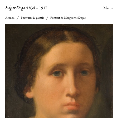
Edgar Degas
1834
–
1917
Menu
Accueil
Peintures & pastels
Portrait de Marguerite Degas