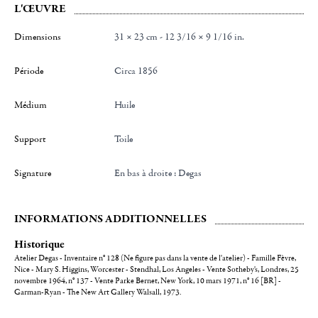
L'ŒUVRE
Dimensions
31 × 23 cm - 12 3/16 × 9 1/16 in.
Période
Circa 1856
Médium
Huile
Support
toile
Signature
en bas à droite : Degas
INFORMATIONS ADDITIONNELLES
Historique
Atelier Degas - Inventaire n° 128 (Ne figure pas dans la vente de l'atelier) - Famille Fèvre,
Nice - Mary S. Higgins, Worcester - Stendhal, Los Angeles - Vente Sotheby's, Londres, 25
novembre 1964, n° 137 - Vente Parke Bernet, New York, 10 mars 1971, n° 16 [BR] -
Garman-Ryan - The New Art Gallery Walsall, 1973.