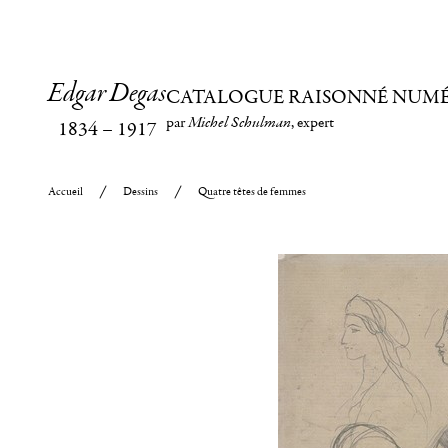
Edgar Degas
CATALOGUE RAISONNÉ NUM
par
Michel Schulman
, expert
1834
–
1917
Accueil
Dessins
Quatre têtes de femmes