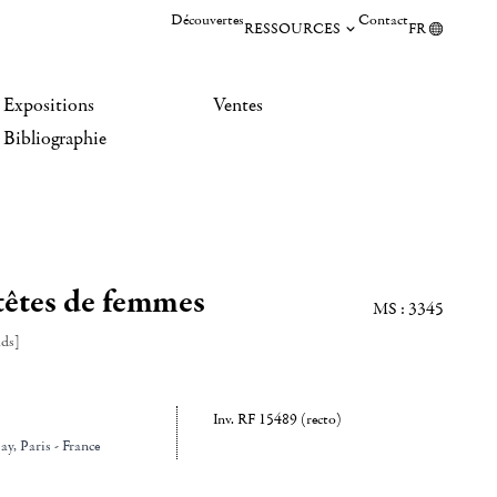
Découvertes
Contact
RESSOURCES
FR
Expositions
Ventes
Bibliographie
têtes de femmes
MS : 3345
ads]
Inv. RF 15489 (recto)
ay
, Paris - France