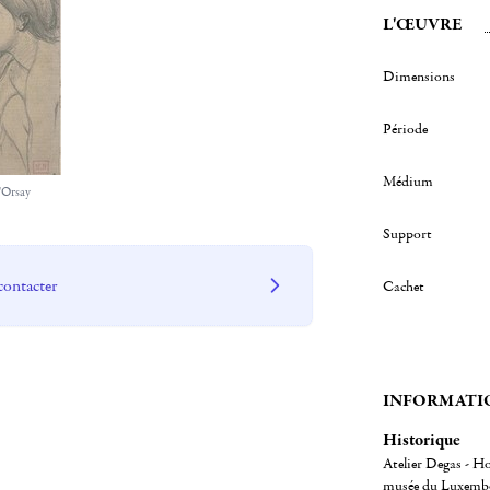
L'ŒUVRE
Dimensions
Période
Médium
'Orsay
Support
contacter
Cachet
INFORMATI
Historique
Atelier Degas - Ho
musée du Luxembo