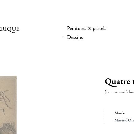
Peintures & pastels
ÉRIQUE
Dessins
Quatre 
[Four women's he
Musée
Musée d'Ors