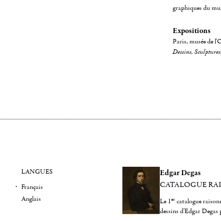
graphiques du mus
Expositions
Paris, musée de l'
Dessins, Sculptures
LANGUES
Edgar Degas
CATALOGUE RA
Français
Anglais
er
Le 1
catalogue raisonn
dessins d'Edgar Degas 