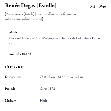
Renée Degas [Estelle]
MS : 1946
[Renée Degas [Estelle] [Portrait d'une jeune femme en
robe de mousseline blanche]]
Musée
National Gallery of Art
, Washington - District de Columbia - Etats-
Unis
Inv.1963.10.124
L'ŒUVRE
Dimensions
73 × 92 cm - 28 3/4 × 36 1/4 in.
Période
Circa 1872
Médium
Huile