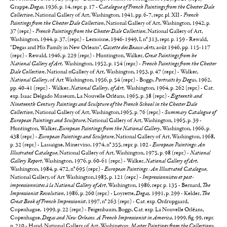
Grappe,
Degas
, 1936, p. 14, repr. p. 17 - C
atalogue of French Paintings from the Chester Dale
Collection
, National Gallery of Art, Washington, 1941, pp. 6-7, repr. pl. XII -
French
Paintings from the Chester Dale Collection
, National Gallery of Art, Washington, 1942, p.
37 (repr.) -
French Paintings from the Chester Dale Collection
, National Gallery of Art,
Washington, 1944, p. 37, (repr.) - Lemoisne, 1946-1949, I, n° 313, repr. p. 159 - Rewald,
"Degas and His Family in New Orleans",
Gazette des Beaux-Arts
, août 1946, pp. 115-117
(repr.) - Rewald, 1946, p. 229 (repr.) - Huntington, Walker,
Great Paintings from he
National Gallery of Art,
Washington, 1952, p. 154 (repr.) -
French Paintings from the Chester
Dale Collection
, National nGallery of Art, Washington, 1953, p. 47 (repr.) - Walker,
National Gallery
, of Art Washington, 1956, p. 54 (repr.) - Boggs,
Portraits by Deg
as, 1962,
pp. 40-41 (repr.) - Walker,
National Gallery, of Art,
Washington, 1964, p. 262 (repr.) - Cat.
exp. Isaac Delgado Museum, La Nouvelle Orléans, 1965, p. 38 (repr.) -
Eigteenth and
Nineteenth Century Paintings and Sculpture of the French School in the Chester Dale
Collection
, National Gallery of Art, Washington,1965, p. 76 (repr.) -
Summary Catalogue of
European Paintings and Sculpture
, National Gallery of Art, Washington, 1965, p. 39 -
Huntington, Walker,
European Paintings from the National Gallery
, Washington, 1966, p.
438 (repr.) -
European Paintings and Sculpture
, National Gallery of Art, Washington, 1968,
p. 32 (repr.) - Lassaigne, Minervino, 1974, n° 355, repr. p. 102 -
European Paintings: An
Illustrated Catalogue
, National Gallery of Art, Washington, 1975, p. 98 (repr.) -
National
Gallery Report
, Washington, 1976, p. 60-61 (repr.) - Walker,
National Gallery of Art,
Washington, 1984, p. 472, n° 695 (repr.) -
European Paintings : An Illustrated Catalogue
,
National Gallery, of Art Washington,1985, p. 121 (repr.) -
Impressionnistes et post-
impressionnistes à la National Gallery of Art
, Washington, 1986, repr. p. 135 - Bernard,
The
Impressionist Revolution
, 1986, p. 260 (repr.) - Loyrette,
Degas,
1991, p. 299 - Kelder,
The
Great Book of French Impressionist
, 1997, n° 263 (repr.) - Cat. exp. Ordrupgaard,
Copenhague, 1999, p. 22 (repr.) - Feigenbaum, Boggs, Cat. exp. La Nouvelle Orléans,
Copenhague,
Degas and New Orleans. A French Impressionist in America
, 1999, fig. 99, repr.
p. 210 - Hand, National Gallery of Art, Washington:
Master Paintings from the Collections
,