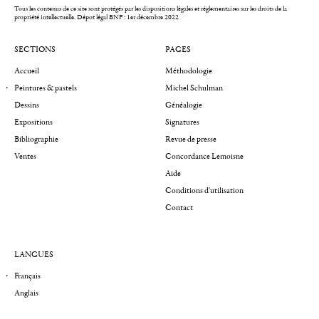
Tous les contenus de ce site sont protégés par les dispositions légales et réglementaires sur les droits de la
propriété intellectuelle.
Dépot légal BNF : 1er décembre 2022
SECTIONS
PAGES
Accueil
Méthodologie
Peintures & pastels
Michel Schulman
Dessins
Généalogie
Expositions
Signatures
Bibliographie
Revue de presse
Ventes
Concordance Lemoisne
Aide
Conditions d'utilisation
Contact
LANGUES
Français
Anglais