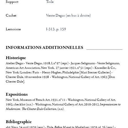
Support
Toile
Cachet
Vente Degas (en bas à droite)
Lemoisne
I-313, p. 159
INFORMATIONS ADDITIONNELLES
Historique
Atelier Degas - Vente Degas, 1918, I, n° 97 (repr.) - Jacques Seligmann - Vente Seligmann,
American Art Association, New York, 27 janvier 1921, n° 51 (repr.) - Knoedler & Co.,
New York/Londres/Paris - Henry Hughes, Philadelphie [Mari Sterner Galleries] -
Chester Dale, 10 novembre 1928 - Washington, National Gallery of Art, 1963 [Don
Chester Dale].
Expositions
New York, Museum of French Art, 1931, n° 11 - Washington, National Gallery of Art,
1965, checklist (n.n.) - Washington, National Gallery, of Art, 2010-2012, I
mpressionism to
Modernism. The Chester Dale Collection
, (n.n).
Bibliographie
Art News
, 24 avril 1929 (repr.) - Dale,
Before Manet to Modigliani
, 1929, pl. 26 (repr.) -