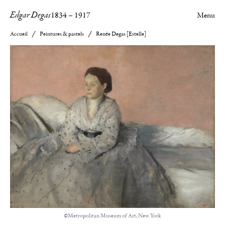
Edgar Degas
1834
–
1917
Menu
Accueil
Peintures & pastels
Renée Degas [Estelle]
©Metropolitan Museum of Art, New York