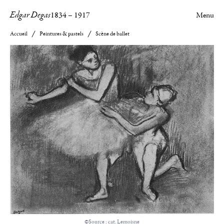
Edgar Degas
1834
–
1917
Menu
Accueil
Peintures & pastels
Scène de ballet
©Source : cat. Lemoisne