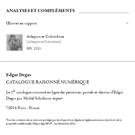
ANALYSES ET COMPLÉMENTS
Œuvres en rapport
Arlequin et Colombine
[Arlequin et Columbine]
2251
Edgar Degas
CATALOGUE RAISONNÉ NUMÉRIQUE
er
Le 1
catalogue raisonné en ligne des peintures, pastels et dessins d'Edgar
Degas par Michel Schulman, expert
75014 Paris - France
Tous les contenus de ce site sont protégés par les dispositions légales et réglementaires sur les droits de la
propriété intellectuelle.
Dépot légal BNF : 1er décembre 2022