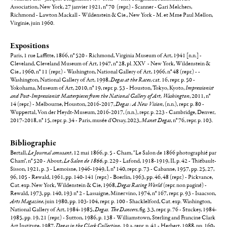
Association, New York, 27 janvier 1921, n° 70 (repr.) - Scanner - Gari Melchers,
Richmond - Lawton Mackall - Wildenstein & Cie., New York - M. et Mme Paul Mellon,
Virginie, juin 1960.
Expositions
Paris, 1 rue Laffitte, 1866, n° 520 - Richmond, Virginia Museum of Art, 1941 [n.n.] -
Cleveland, Cleveland Museum of Art, 1947, n° 28, pl. XXV - New York, Wildenstein &
Cie., 1960, n° 11 (repr.) - Washington, National Gallery of Art, 1966, n° 48 (repr.) - -
Washington, National Gallery of Art, 1998,
Degas at the Races
, cat. 16, repr. p. 50 -
Yokohama, Museum of Art, 2010, n° 19, repr. p. 53 - Houston, Tokyo, Kyoto,
Impressionist
and Post-Impressionist Masterpieces from the National Gallery of Art, Washington
, 2011, n°
14 (repr.) - Melbourne, Houston, 2016-2017,
Degas : A New Vision
, (n.n.), repr. p. 80 -
Wuppertal, Von der Heydt-Museum, 2016-2017, (n.n.), repr. p. 223 - Cambridge, Denver,
2017-2018, n° 15, repr. p. 34 - Paris, musée d'Orsay, 2023,
Manet Degas
, n° 76, repr. p. 103.
Bibliographie
Bertall,
Le Journal amusant
, 12 mai 1866, p. 5 - Cham, "Le Salon de 1866 photographié par
Cham", n° 520 - About,
Le Salon de 1866
, p. 229 - Lafond, 1918-1919, II, p. 42 - Thiébault-
Sisson, 1921, p. 3 - Lemoisne, 1946-1949, I, n° 140, repr. p. 73 - Cabanne, 1957, pp. 25, 27,
96, 105 - Rewald, 1961, pp. 140-141 (repr.) - Boerlin, 1963, pp. 46, 48 (repr.) - Pickvance,
Cat. exp. New York, Wildenstein & Cie, 1968,
Degas Racing World
(repr. non paginé) -
Rewald, 1973, pp. 140, 193 n° 2 - Lassaigne, Minervino, 1974, n° 167, repr. p. 93 - Isaacson,
Arts Magazine
, juin 1980, pp. 103-104, repr. p. 100 - Shacklelford, Cat. exp. Washington,
National Gallery of Art, 1984-1985,
Degas. The Dancers
, fig. 3.3, repr. p. 76 - Stuckey, 1984-
1985, pp. 19, 21 (repr.) - Sutton, 1986, p. 138 - Williamstown, Sterling and Francine Clark
Art Institute, 1987,
Degas in the Clark Collection,
19.a, repr. p. 41 - Herbert, 1988, pp. 160-