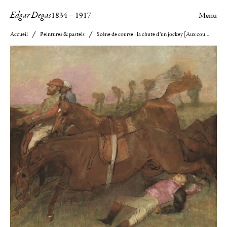
Edgar Degas
1834
–
1917
Menu
Accueil
Peintures & pastels
Scène de course : la chute d’un jockey [Aux courses, le jockey blessé]