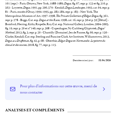
161 (repr.) - Paris, Ottawa, New York, 1988-1989,
Degas,
fig. 67, repr. p. 123 et fig. 316, p.
563 - Loyrette,
Degas
, 1991, pp. 206, 579 - Kendall,
Degas Landscapes
, 1993, cat. 64, repr. p.
81 - Paris, musée d'Orsay, 1994-1995, pp. 283-284, repr. p. 183 - New York, The
Metropolitan Museum of Art, 1997-1998,
The Private Collection of Edgar Degas
, fig. 361,
repr. p. 278 - Boggs, Cat. exp.
Degas at the Races
,
1998, cat. 16, repr. p. 50 et p. 59 [Détail] -
Bomford, Herring, Kirby, Riopelle, Roy, Cat. exp. National Gallery, Londres, 2004-2005,
fig. 19, repr. p. 26 et n° 140, repr. p. 308 - Copenhague, Ny Carlsberg Glyptotek,
Degas’
Method
, 2013, fig. 3, repr. p. 26 - Chantilly (Domaine), Jeu de Paume, fig. 60, repr. p. 150 -
Clarke, Kendall, Cat. exp. Sterling and Francine Clark Art Institute, Williamstown, 2013,
Degas as a Draftsman
, fig. 42, p. 68 - Oberthür,
Edgar Degas en Normandie. Le peintre du
cheval et des courses
, 2018, fig. 77, repr. p. 115.
Dernière mise à jour :
15/04/2026
Pour plus d'informations sur cette œuvre, merci de
nous contacter
ANALYSES ET COMPLÉMENTS