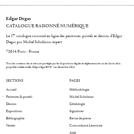
Edgar Degas
CATALOGUE RAISONNÉ NUMÉRIQUE
er
Le 1
catalogue raisonné en ligne des peintures, pastels et dessins d'Edgar
Degas par Michel Schulman, expert
75014 Paris - France
Tous les contenus de ce site sont protégés par les dispositions légales et réglementaires sur les droits de la
propriété intellectuelle.
Dépot légal BNF : 1er décembre 2022
SECTIONS
PAGES
Accueil
Méthodologie
Peintures & pastels
Michel Schulman
Dessins
Généalogie
Expositions
Signatures
Bibliographie
Revue de presse
Ventes
Concordance Lemoisne
Aide