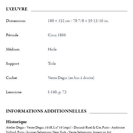
L'ŒUVRE
Dimensions
180 × 152 cm - 70 7/8 × 59 13/16 in.
Période
Circa 1866
Médium
Huile
Support
Toile
Cachet
Vente Degas (en bas à droite)
Lemoisne
I-140, p. 73
INFORMATIONS ADDITIONNELLES
Historique
Atelier Degas - Vente Degas, 1918, I, n° 19 (repr.) - Durand-Ruel & Cie, Paris - Ambroise
Vollard, Paris - Jacques Seligmann, New York - Vente Seligmann, American Art