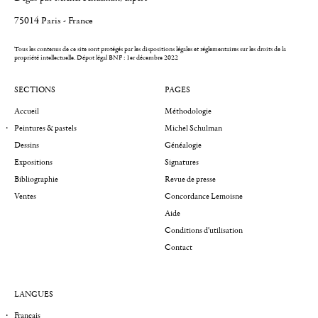
75014 Paris - France
Tous les contenus de ce site sont protégés par les dispositions légales et réglementaires sur les droits de la
propriété intellectuelle.
Dépot légal BNF : 1er décembre 2022
SECTIONS
PAGES
Accueil
Méthodologie
Peintures & pastels
Michel Schulman
Dessins
Généalogie
Expositions
Signatures
Bibliographie
Revue de presse
Ventes
Concordance Lemoisne
Aide
Conditions d'utilisation
Contact
LANGUES
Français