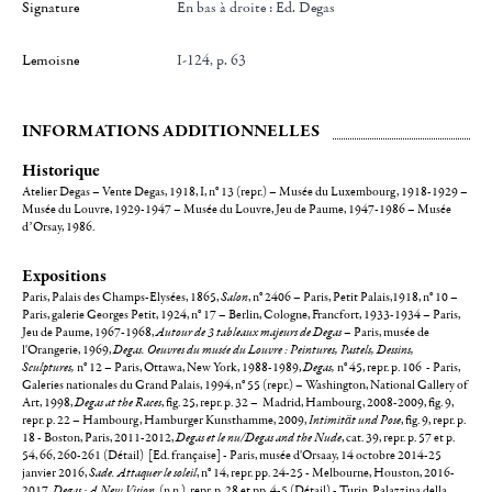
Signature
en bas à droite : Ed. Degas
Lemoisne
I-124, p. 63
INFORMATIONS ADDITIONNELLES
Historique
Atelier Degas – Vente Degas, 1918, I, n° 13 (repr.) – Musée du Luxembourg, 1918-1929 –
Musée du Louvre, 1929-1947 – Musée du Louvre, Jeu de Paume, 1947-1986 – Musée
d’Orsay, 1986.
Expositions
Paris, Palais des Champs-Elysées, 1865,
Salon
, n° 2406 – Paris, Petit Palais,1918, n° 10 –
Paris, galerie Georges Petit, 1924, n° 17 – Berlin, Cologne, Francfort, 1933-1934 – Paris,
Jeu de Paume, 1967-1968,
Autour de 3 tableaux majeurs de Degas
– Paris, musée de
l'Orangerie, 1969,
Degas. Oeuvres du musée du Louvre : Peintures, Pastels, Dessins,
Sculptures,
n° 12 – Paris, Ottawa, New York, 1988-1989,
Degas,
n° 45, repr. p. 106 - Paris,
Galeries nationales du Grand Palais, 1994, n° 55 (repr.) – Washington, National Gallery of
Art, 1998,
Degas at the Races
, fig. 25, repr. p. 32 – Madrid, Hambourg, 2008-2009, fig. 9,
repr. p. 22 – Hambourg, Hamburger Kunsthamme, 2009,
Intimität und Pose
, fig. 9, repr. p.
18 - Boston, Paris, 2011-2012,
Degas et le nu/Degas and the Nude
, cat. 39, repr. p. 57 et p.
54, 66, 260-261 (Détail) [Ed. française] - Paris, musée d'Orsaay, 14 octobre 2014-25
janvier 2016,
Sade. Attaquer le soleil
, n° 14, repr. pp. 24-25 - Melbourne, Houston, 2016-
2017,
Degas : A New Vision
, (n.n.), repr. p. 28 et pp. 4-5 (Détail) - Turin, Palazzina della