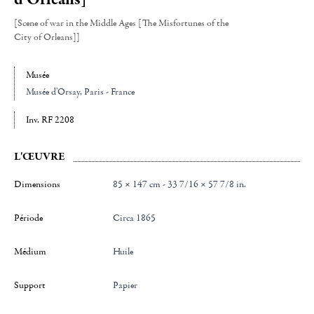
[Scene of war in the Middle Ages [The Misfortunes of the
City of Orleans]]
Musée
Musée d'Orsay
, Paris - France
Inv. RF 2208
L'ŒUVRE
Dimensions
85 × 147 cm - 33 7/16 × 57 7/8 in.
Période
Circa 1865
Médium
Huile
Support
papier