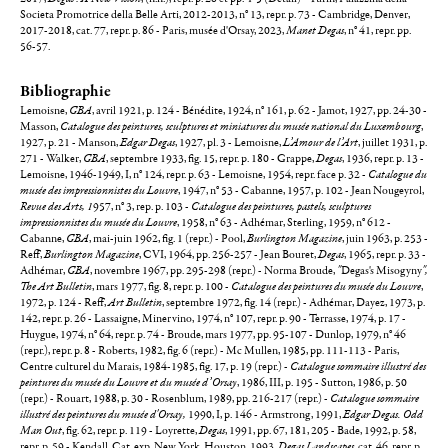
Societa Promotrice della Belle Arti, 2012-2013, n° 13, repr. p. 73 - Cambridge, Denver,
2017-2018, cat. 77, repr. p. 86 - Paris, musée d'Orsay, 2023,
Manet Degas
, n° 41, repr. pp.
56-57.
Bibliographie
Lemoisne,
GBA
, avril 1921, p. 124 - Bénédite, 1924, n° 161, p. 62 - Jamot, 1927, pp. 24-30 -
Masson,
Catalogue des peintures, sculptures et miniatures du musée national du Luxembourg
,
1927, p. 21 - Manson,
Edgar Degas
, 1927, pl. 3 - Lemoisne,
L’Amour de l’Art
, juillet 1931, p.
271 - Walker,
GBA
, septembre 1933, fig. 15, repr. p. 180 - Grappe,
Degas
, 1936, repr. p. 13 -
Lemoisne, 1946-1949, I, n° 124, repr. p. 63 - Lemoisne, 1954, repr. face p. 32 -
Catalogue du
musée des impressionnistes du Louvre
, 1947, n° 53 - Cabanne, 1957, p. 102 -
Jean Nougeyrol,
Revue des Arts, 1
957, n° 3, rep. p. 103 -
Catalogue des peintures, pastels, sculptures
impressionnistes du musée du Louvre
, 1958, n° 63 - Adhémar, Sterling, 1959, n° 612 -
Cabanne,
GBA
, mai-juin 1962, fig. 1 (repr.) - Pool,
Burlington Magazine
, juin 1963, p. 253 -
Reff,
Burlington Magazine
, CVI, 1964, pp. 256-257 - Jean Bouret,
Degas
, 1965, repr. p. 33 -
Adhémar,
GBA
, novembre 1967, pp. 295-298 (repr.) - Norma Broude,
"
Degas's Misogyny
",
The Art Bulletin
, mars 1977, fig. 8, repr. p. 100 -
Catalogue des peintures du musée du Louvre
,
1972, p. 124 - Reff,
Art Bulletin
, septembre 1972, fig. 14 (repr.) - Adhémar, Dayez, 1973, p.
142, repr. p. 26 - Lassaigne, Minervino, 1974, n° 107, repr. p. 90 - Terrasse, 1974, p. 17 -
Huygue, 1974, n° 64, repr. p. 74 - Broude, mars 1977, pp. 95-107 - Dunlop, 1979, n° 46
(repr.), repr. p. 8 - Roberts, 1982, fig. 6 (repr.) - Mc Mullen, 1985, pp. 111-113 - Paris,
Centre culturel du Marais, 1984-1985, fig. 17, p. 19 (repr.) -
Catalogue sommaire illustré des
peintures du musée du Louvre et du musée d’Orsay
, 1986, III, p. 195 - Sutton, 1986, p. 50
(repr.) - Rouart, 1988, p. 30 - Rosenblum, 1989, pp. 216-217 (repr.) -
Catalogue sommaire
illustré des peintures du musée d'Orsay,
1990, I, p. 146 - Armstrong, 1991,
Edgar Degas. Odd
Man Out
, fig. 62, repr. p. 119 - Loyrette,
Degas
, 1991, pp. 67, 181, 205 - Bade, 1992, p. 58,
repr. p. 59 - Kendall, Cat. exp. New York, Houston, 1993,
Degas Landscapes
, cat. 46, repr. p.