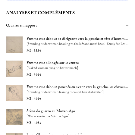
ANALYSES ET COMPLÉMENTS
Œuvres en rapport
Femme nue debout se dirigeant vers la gauche et tête d'homme - Etude pour Les malheurs de la ville d'Orléans
[Standing nude woman heading to the left and man's head - Study for Les malheurs de la ville d'Orléans]
3334
Femme nue allongée sur le ventre
[Naked woman lying on her stomach]
3444
Femme nue debout penchée en avant vers la gauche, les cheveux défaits
[Standing nude woman leaning forward, hair disheveled]
3449
Scène de guerre au Moyen-Age
[War scene in the Middle Ages]
3463