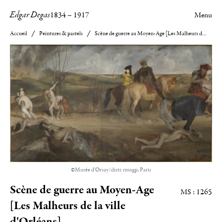
Edgar Degas
1834
–
1917
Menu
Accueil
Peintures & pastels
Scène de guerre au Moyen-Age [Les Malheurs de la ville d'Orléans]
©Musée d'Orsay/distr. rmngp, Paris
Scène de guerre au Moyen-Age
MS : 1265
[Les Malheurs de la ville
d'Orléans]