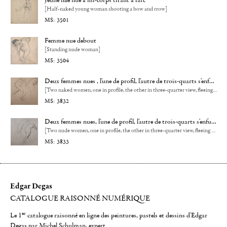
Jeune fille nue à mi-corps tirant à l'arc
[Half-naked young woman shooting a bow and rrow]
3501
Femme nue debout
[Standing nude woman]
3504
Deux femmes nues , l'une de profil, l'autre de trois-quarts s'enfuyant - Etude pour La scène de guerre
[Two naked women, one in profile, the other in three-quarter view, fleeing - Study for La scène de guerre]
3832
Deux femmes nues, l'une de profil, l'autre de trois-quarts s'enfuyant et étude de jambes
[Two nude women, one in profile, the other in three-quarter view, fleeing and a study of legs]
3833
Edgar Degas
CATALOGUE RAISONNÉ NUMÉRIQUE
er
Le 1
catalogue raisonné en ligne des peintures, pastels et dessins d'Edgar
Degas par Michel Schulman, expert