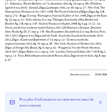
57 - Sidlauskas,
The Art Bulletin
, vol. 75, décembre 1993, fig. 10, repr. p. 681 [Publié en
ligne le 9 mai 2014] - Kendall,
Degas Landscapes
, 1993, cat. 46, repr. p. 57 - New York, The
Metropolitan Museum of Art, 1997-1998,
The Private Collection of Edgar Degas
, fig. 358,
repr. p. 275 - Boggs, Cat exp. Washington, National Gallery of Art, 1998,
Degas at the Races
,
fig. 25, repr. p. 32 - Götz Adriani, Cat. exp. Tübingen, Kunsthalle, 2005,
Bordell und
Boudoir
, fig. 118, repr. p. 118 - Madrid, Fundacion Mapfre, 2008, fig. 9, pp. 21-22 - Le
Havre, musée d'art moderne André Malraux, 2011,
De Delacroix à Marquet. Donation
Senn-Foulds
, fig. III. 57, repr. p. 178 - Rey, Roquebert, Shackelford, Cat. exp. Boston, Paris,
2011-2012,
Degas et le nu/Degas and the Nud
e - Karslruhe, Staatliche Kunsthalle, 2014-
2015,
Degas : Klassik und Experiment
, n° 14, repr. p. 23 - Giverny, musée des
impressionnismes, 2015, fig. 16, repr. p. 38 - New York, Museum of Modern Art, 2016,
Degas. A Strange New Beauty
, fig. 6, repr. p. 42 - Wuppertal, Von der Heydt-Museum,
2016-2017,
Degas-Rodin
, (n.n.), repr. p. 124 - Londres, National Gallery, 2017-2018, fig. 2,
repr. p. 13 - Paris, Bibliothèque nationale de France, 2023,
Degas en noir et blan
c, fig. 8, repr.
p. 33.
Dernière mise à jour :
22/01/2026
Pour plus d'informations sur cette œuvre, merci de
nous contacter