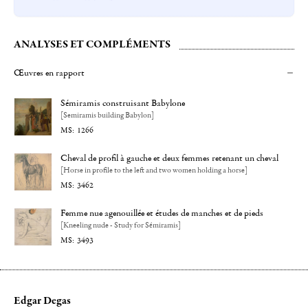
ANALYSES ET COMPLÉMENTS
Œuvres en rapport
Sémiramis construisant Babylone
[Semiramis building Babylon]
1266
Cheval de profil à gauche et deux femmes retenant un cheval
[Horse in profile to the left and two women holding a horse]
3462
Femme nue agenouillée et études de manches et de pieds
[Kneeling nude - Study for Sémiramis]
3493
Edgar Degas