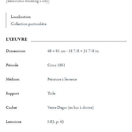
[Semiramis building a city]
Localisation
Collection particulière
L'ŒUVRE
Dimensions
48 × 81 cm - 18 7/8 × 31 7/8 in.
Période
Circa 1861
Médium
Peinture à l'essence
Support
Toile
Cachet
Vente Degas (en bas à droite)
Lemoisne
I-83, p. 45