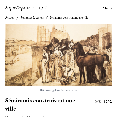
Edgar Degas
1834
–
1917
Menu
Accueil
Peintures & pastels
Sémiramis construisant une ville
©Source : galerie Schmit, Paris.
Sémiramis construisant une
MS : 1292
ville