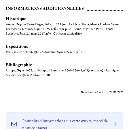
INFORMATIONS ADDITIONNELLES
Historique
Atelier Degas – Vente Degas, 1918, I, n° 21 (repr.) – Henri Fèvre, Monte Carlo – Vente
Fèvre, Paris-Drouot, 22 juin 1925, n° 62, repr. p. 24 - Nunès et Fiquet, Paris – Vente
Sptheby's, Paris, 24 mars 2017, n° 9 - Collectin particulière.
Expositions
Paris, galerie Schmit, 1975,
Exposition Degas
, n° 5, repr. p. 11.
Bibliographie
Hoppe,
Degas,
1922, p. 16 (repr.) - Lemoisne, 1946-1949, I, n° 83, repr. p. 45 - Lassaigne,
Minervino, 1974, n° 94, repr. p. 90.
Dernière mise à jour :
22/06/2026
Pour plus d'informations sur cette œuvre, merci de
nous contacter