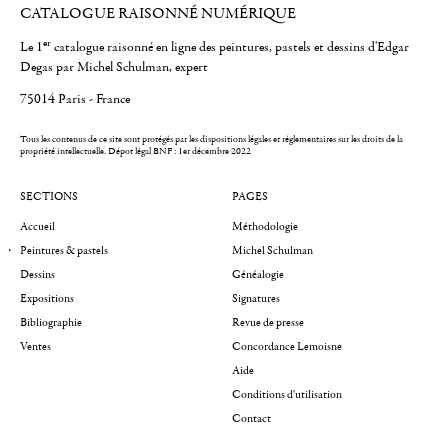
CATALOGUE RAISONNÉ NUMÉRIQUE
er
Le 1
catalogue raisonné en ligne des peintures, pastels et dessins d'Edgar
Degas par Michel Schulman, expert
75014 Paris - France
Tous les contenus de ce site sont protégés par les dispositions légales et réglementaires sur les droits de la
propriété intellectuelle.
Dépot légal BNF : 1er décembre 2022
SECTIONS
PAGES
Accueil
Méthodologie
Peintures & pastels
Michel Schulman
Dessins
Généalogie
Expositions
Signatures
Bibliographie
Revue de presse
Ventes
Concordance Lemoisne
Aide
Conditions d'utilisation
Contact