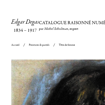
Edgar Degas
CATALOGUE RAISONNÉ NUM
par
Michel Schulman
, expert
1834
–
1917
Accueil
Peintures & pastels
Tête de femme