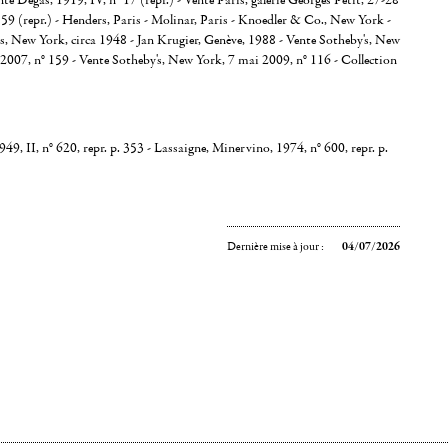
nte Degas, 1919, IV, n° 17 (repr.) - Vente Paris, galerie Georges Petit, 27-28
59 (repr.) - Henders, Paris - Molinar, Paris - Knoedler & Co., New York -
s, New York, circa 1948 - Jan Krugier, Genève, 1988 - Vente Sotheby's, New
2007, n° 159 - Vente Sotheby's, New York, 7 mai 2009, n° 116 - Collection
9, II, n° 620, repr. p. 353 - Lassaigne, Minervino, 1974, n° 600, repr. p.
Dernière mise à jour :
04/07/2026