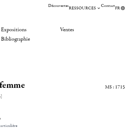
Découvertes
Contact
RESSOURCES
FR
Expositions
Ventes
Bibliographie
 femme
MS : 1715
n]
n
articulière