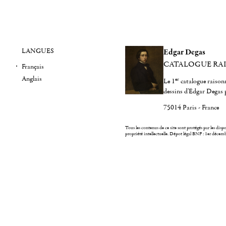
LANGUES
Edgar Degas
CATALOGUE RA
Français
Anglais
er
Le 1
catalogue raisonn
dessins d'Edgar Degas 
75014 Paris - France
Tous les contenus de ce site sont protégés par les dispos
propriété intellectuelle.
Dépot légal BNF : 1er décem