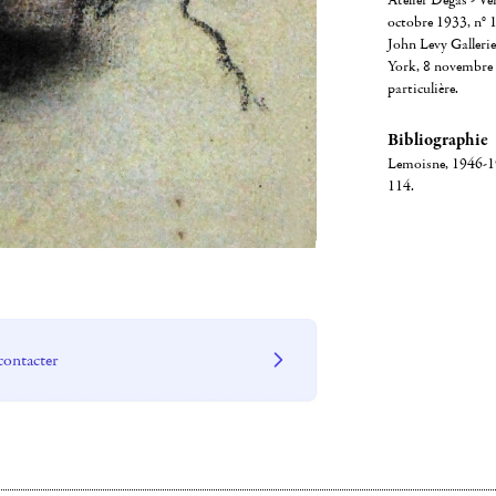
Atelier Degas - Ve
octobre 1933, n° 1
John Levy Gallerie
York, 8 novembre 
particulière.
Bibliographie
Lemoisne, 1946-194
114.
contacter