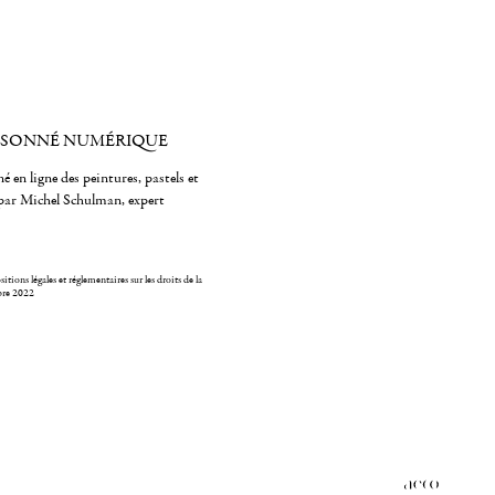
ISONNÉ NUMÉRIQUE
é en ligne des peintures, pastels et
par Michel Schulman, expert
itions légales et réglementaires sur les droits de la
bre 2022