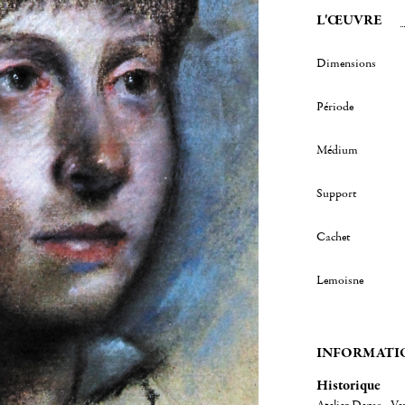
L'ŒUVRE
Dimensions
Période
Médium
Support
Cachet
Lemoisne
INFORMATI
Historique