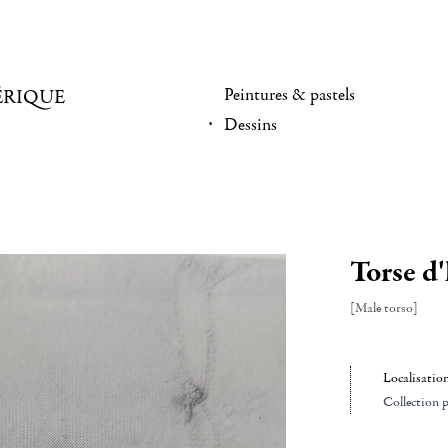
Peintures & pastels
ÉRIQUE
Dessins
Torse 
[Male torso]
Localisatio
Collection p