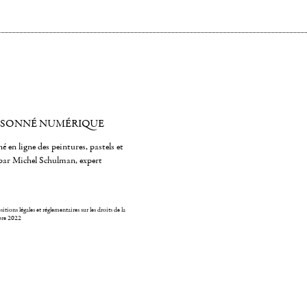
ISONNÉ NUMÉRIQUE
é en ligne des peintures, pastels et
par Michel Schulman, expert
itions légales et réglementaires sur les droits de la
bre 2022