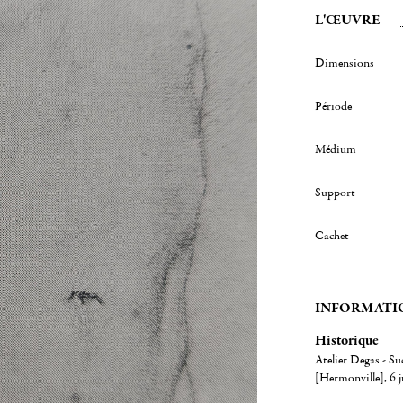
L'ŒUVRE
Dimensions
Période
Médium
Support
Cachet
INFORMATI
Historique
Atelier Degas - Su
[Hermonville], 6 j