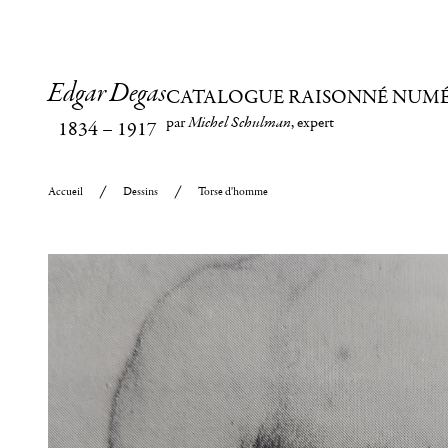
Edgar Degas
CATALOGUE RAISONNÉ NUM
par
Michel Schulman
, expert
1834
–
1917
Accueil
Dessins
Torse d'homme