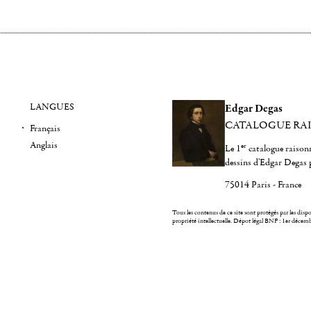
LANGUES
Edgar Degas
CATALOGUE RA
Français
Anglais
er
Le 1
catalogue raisonn
dessins d'Edgar Degas 
75014 Paris - France
Tous les contenus de ce site sont protégés par les dispos
propriété intellectuelle.
Dépot légal BNF : 1er décem